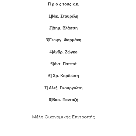
Π ρ ο ς τους κ.κ.
1]Νικ. Σταυρέλη
2]Δημ. Βλάσση
3]Γεωργ. Φαρμάκη
4]Ανδρ. Ζώγκο
5]Αντ. Παππά
6] Χρ. Κορδώση
7] Αλεξ. Γκουργιώτη
8]Βασ. Πανταζή
Μέλη Οικονομικής Επιτροπής