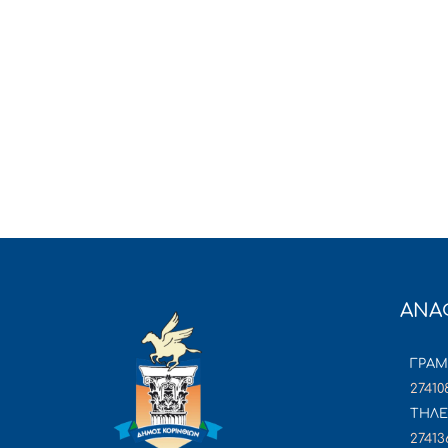
ΑΝΑ
ΓΡΑ
27410
ΤΗΛΕ
27413