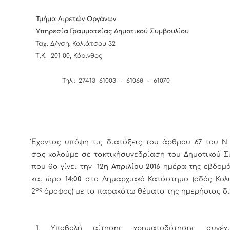
Τμήμα Αιρετών Οργάνων
Υπηρεσία Γραμματείας
Δημοτικού Συμβουλίου
Ταχ. Δ/νση: Κολιάτσου 32
Τ.Κ. 201 00, Κόρινθος
Τηλ.: 27413 61003 - 61068 -
Έ
χοντας υπόψη τις διατάξεις του άρθρου 67 του Ν. 
σας καλούμε σε τακτικήσυνεδρίαση του Δημοτικού Σ
που θα γίνει την
12η
Απριλίου 2016
ημέρα της εβδομά
και ώρα
14:00
στο Δημαρχιακό Κατάστημα (οδός Κολι
ος
2
όροφος) με τα παρακάτω θέματα της ημερήσιας δι
1.
Υποβολή αίτησης χρηματοδότησης συνέχ