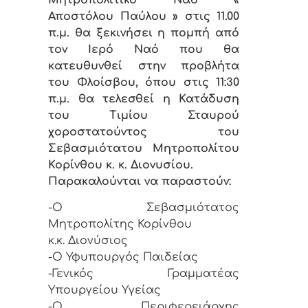
Αποστόλου Παύλου » στις 11.00
π.μ. θα ξεκινήσει η πομπή από
τον Ιερό Ναό που θα
κατευθυνθεί στην προβλήτα
του Φλοίσβου, όπου στις 11:30
π.μ. θα τελεσθεί η Κατάδυση
του Τιμίου Σταυρού
χοροστατούντος του
Σεβασμιότατου Μητροπολίτου
Κορίνθου κ. κ. Διονυσίου.
Παρακαλούνται να παραστούν:
-Ο Σεβασμιότατος
Μητροπολίτης Κορίνθου
κ.κ. Διονύσιος
-Ο Υφυπουργός Παιδείας
-Γενικός Γραμματέας
Υπουργείου Υγείας
-Ο Περιφερειάρχης