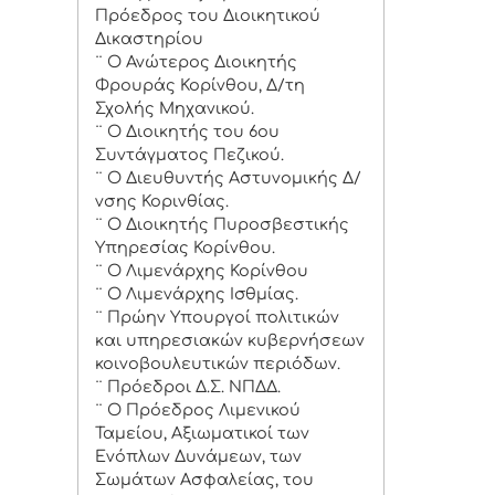
Πρόεδρος του Διοικητικού
Δικαστηρίου
¨ Ο Ανώτερος Διοικητής
Φρουράς Κορίνθου, Δ/τη
Σχολής Μηχανικού.
¨ Ο Διοικητής του 6ου
Συντάγματος Πεζικού.
¨ Ο Διευθυντής Αστυνομικής Δ/
νσης Κορινθίας.
¨ Ο Διοικητής Πυροσβεστικής
Υπηρεσίας Κορίνθου.
¨ Ο Λιμενάρχης Κορίνθου
¨ Ο Λιμενάρχης Ισθμίας.
¨ Πρώην Υπουργοί πολιτικών
και υπηρεσιακών κυβερνήσεων
κοινοβουλευτικών περιόδων.
¨ Πρόεδροι Δ.Σ. ΝΠΔΔ.
¨ Ο Πρόεδρος Λιμενικού
Ταμείου, Αξιωματικοί των
Ενόπλων Δυνάμεων, των
Σωμάτων Ασφαλείας, του