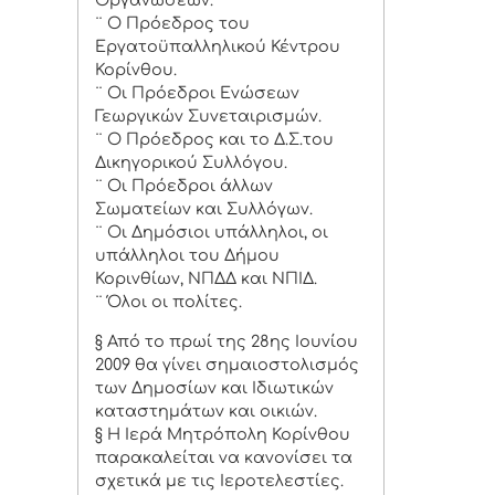
Οργανώσεων.
¨ Ο Πρόεδρος του
Εργατοϋπαλληλικού Κέντρου
Κορίνθου.
¨ Οι Πρόεδροι Ενώσεων
Γεωργικών Συνεταιρισμών.
¨ O Πρόεδρος και το Δ.Σ.του
Δικηγορικού Συλλόγου.
¨ Οι Πρόεδροι άλλων
Σωματείων και Συλλόγων.
¨ Οι Δημόσιοι υπάλληλοι, οι
υπάλληλοι του Δήμου
Κορινθίων, ΝΠΔΔ και ΝΠΙΔ.
¨ Όλοι οι πολίτες.
§ Από το πρωί της 28ης Ιουνίου
2009 θα γίνει σημαιοστολισμός
των Δημοσίων και Ιδιωτικών
καταστημάτων και οικιών.
§ Η Ιερά Μητρόπολη Κορίνθου
παρακαλείται να κανονίσει τα
σχετικά με τις Ιεροτελεστίες.