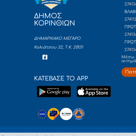
27413
ΒΛΑΒ
ΔΗΜΟΣ
27411
ΚΟΡΙΝΘΙΩΝ
ΠΡΩΤ
27413
ΔΗΜΑΡΧΙΑΚΟ ΜΕΓΑΡΟ
ΠΡΩΤ
Κολιάτσου 32, Τ.Κ. 20131
27413
Mέσω 
αιτημ
Πατ
ΚΑΤΕΒΑΣΕ ΤΟ APP