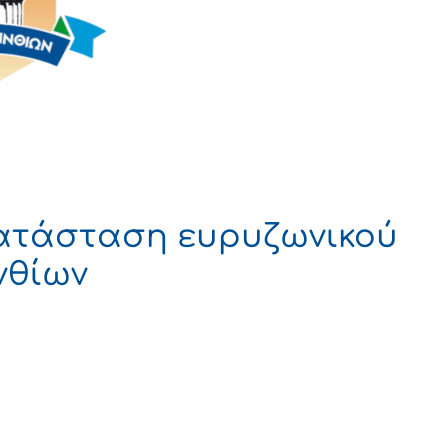
ατάσταση ευρυζωνικού
νθίων