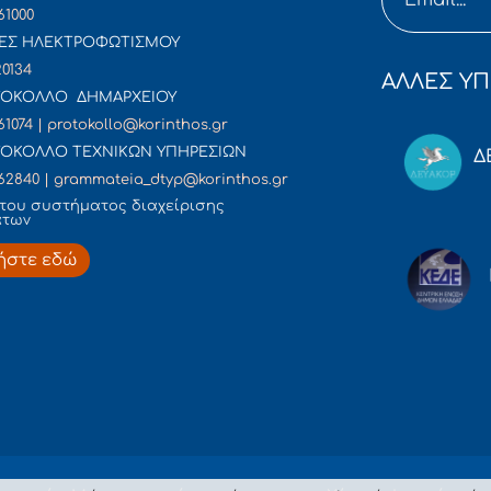
61000
ΕΣ ΗΛΕΚΤΡΟΦΩΤΙΣΜΟΥ
20134
ΑΛΛΕΣ ΥΠ
ΟΚΟΛΛΟ ΔΗΜΑΡΧΕΙΟΥ
61074 | protokollo@korinthos.gr
ΟΚΟΛΛΟ ΤΕΧΝΙΚΩΝ ΥΠΗΡΕΣΙΩΝ
Δ
62840 | grammateia_dtyp@korinthos.gr
του συστήματος διαχείρισης
άτων
ήστε εδώ