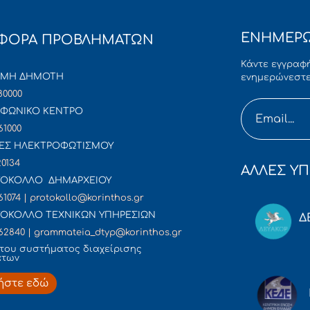
ΕΝΗΜΕΡΩ
ΦΟΡΑ ΠΡΟΒΛΗΜΑΤΩΝ
Κάντε εγγραφή
ΜΜΗ ΔΗΜΟΤΗ
ενημερώνεστε
80000
ΦΩΝΙΚΟ ΚΕΝΤΡΟ
61000
ΕΣ ΗΛΕΚΤΡΟΦΩΤΙΣΜΟΥ
20134
ΑΛΛΕΣ ΥΠ
ΟΚΟΛΛΟ ΔΗΜΑΡΧΕΙΟΥ
61074 | protokollo@korinthos.gr
ΟΚΟΛΛΟ ΤΕΧΝΙΚΩΝ ΥΠΗΡΕΣΙΩΝ
Δ
62840 | grammateia_dtyp@korinthos.gr
του συστήματος διαχείρισης
άτων
ήστε εδώ