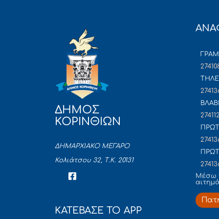
ΑΝΑ
ΓΡΑ
27410
ΤΗΛΕ
27413
ΒΛΑΒ
ΔΗΜΟΣ
27411
ΚΟΡΙΝΘΙΩΝ
ΠΡΩΤ
27413
ΔΗΜΑΡΧΙΑΚΟ ΜΕΓΑΡΟ
ΠΡΩΤ
Κολιάτσου 32, Τ.Κ. 20131
27413
Mέσω 
αιτημ
Πατ
ΚΑΤΕΒΑΣΕ ΤΟ APP