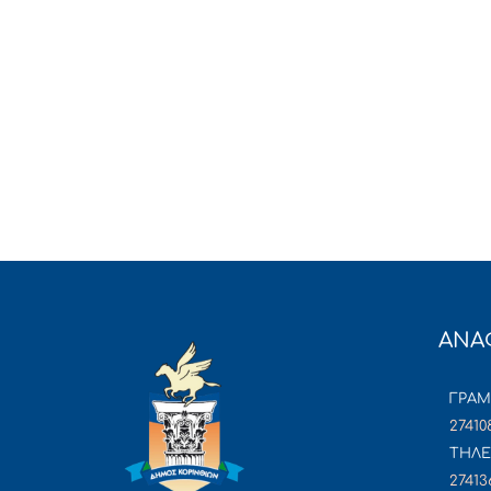
ΑΝΑ
ΓΡΑ
27410
ΤΗΛΕ
27413