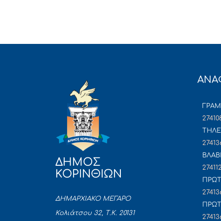
ΑΝΑ
ΓΡΑ
27410
ΤΗΛΕ
27413
ΒΛΑΒ
ΔΗΜΟΣ
27411
ΚΟΡΙΝΘΙΩΝ
ΠΡΩΤ
27413
ΔΗΜΑΡΧΙΑΚΟ ΜΕΓΑΡΟ
ΠΡΩΤ
Κολιάτσου 32, Τ.Κ. 20131
27413