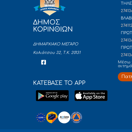
ΤΗΛΕ
27413
ΒΛΑΒ
ΔΗΜΟΣ
27411
ΚΟΡΙΝΘΙΩΝ
ΠΡΩΤ
27413
ΔΗΜΑΡΧΙΑΚΟ ΜΕΓΑΡΟ
ΠΡΩΤ
Κολιάτσου 32, Τ.Κ. 20131
27413
Mέσω 
αιτημ
Πατ
ΚΑΤΕΒΑΣΕ ΤΟ APP