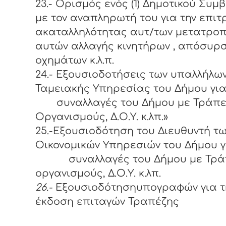
23.- Ορισμός ενός (1) Δημοτικού Συμ
με τον αναπληρωτή του για την επι
ακαταλληλότητας αυτ/των μετατρο
αυτών αλλαγής κινητήρων , απόσυρ
οχημάτων κ.λ.π.
24.- Εξουσιοδοτήσεις των υπαλλήλων
Ταμειακής Υπηρεσίας του Δήμου γι
συναλλαγές του Δήμου με Τράπε
Οργανισμούς, Δ.Ο.Υ. κ.λπ.»
25.-Εξουσιοδότηση του
Διευθυντή τ
Οικονομικών Υπηρεσιών του Δήμου γ
συναλλαγές του Δήμου με Τράπ
οργανισμούς, Δ.Ο.Υ. κ.λπ.
26.-
Εξουσιοδότησηυπογραφών για τ
έκδοση επιταγών Τραπέζης