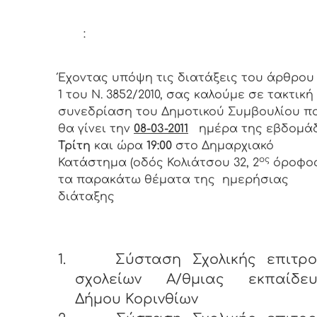
:
Έχοντας υπόψη τις διατάξεις του άρθρου 
1 του Ν. 3852/2010, σας καλούμε σε τακτική
συνεδρίαση του Δημοτικού Συμβουλίου π
θα γίνει την
08-03-2011
ημέρα της εβδομά
Τρίτη
και ώρα
19:00
στο Δημαρχιακό
ος
Κατάστημα (οδός Κολιάτσου 32, 2
όροφος
τα παρακάτω θέματα της ημερήσιας
διάταξης
1.
Σύσταση Σχολικής επιτρ
σχολείων Α/θμιας εκπαίδευ
Δήμου Κορινθίων