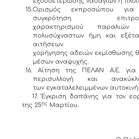
εξουδετέρωσης ναυαγίων ή πλο
15.Ορισμός εκπροσώπου για
συγκρότηση επιτρο
χαρακτηρισμού παραλιών
πολυσύχναστων ήμη και εξέτ
αιτήσεων
χορήγησης αδειών εκμίσθωσης 
μέσων αναψυχής.
16. Αίτηση της ΠΕΛΑΝ Α.Ε. για
περισυλλογή και ανακύκλ
των
εγκαταλελειμμένων αυτοκινή
17. Έγκριση δαπάνης για τον εο
ης
της 25
Μαρτίου.