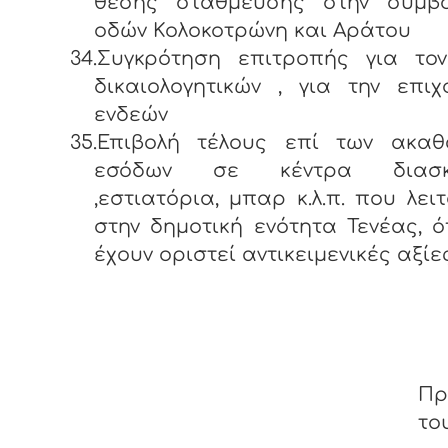
θέσης στάθμευσης στην συμβ
οδών Κολοκοτρώνη και Αράτου
34.Συγκρότηση επιτροπής για τον
δικαιολογητικών , για την επι
ενδεών
35.Επιβολή τέλους επί των ακαθ
εσόδων σε κέντρα διασκ
,εστιατόρια, μπαρ κ.λ.π. που λει
στην δημοτική ενότητα Τενέας, 
έχουν οριστεί αντικειμενικές αξίε
Πρ
του