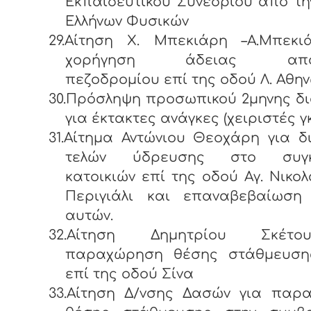
Εκπαιδευτικού Συνεδρίου από τ
Ελλήνων Φυσικών
29.Αίτηση Χ. Μπεκιάρη –Α.Μπεκι
χορήγηση άδειας απότ
πεζοδρομίου επί της οδού Λ. Αθην
30.Πρόσληψη προσωπικού 2μηνης δ
για έκτακτες ανάγκες (χειριστές γ
31.Αίτημα Αντώνιου Θεοχάρη για 
τελών ύδρευσης στο συγκ
κατοικιών επί της οδού Αγ. Νικο
Περιγιάλι και επαναβεβαίωση
αυτών.
32.Αίτηση Δημητρίου Σκέτ
παραχώρηση θέσης στάθμευσ
επί της οδού Σίνα
33.Αίτηση Δ/νσης Δασών για παρ