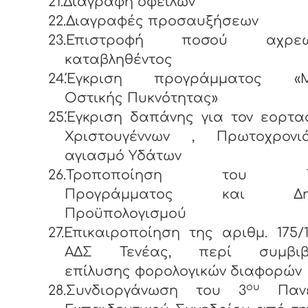
21.Διαγραφή οφειλών
22.Διαγραφές προσαυξήσεων
23.Επιστροφή ποσού αχρεω
καταβληθέντος
24.Έγκριση προγράμματος «Μ
Οστικής Πυκνότητας»
25.Έγκριση δαπάνης για τον εορτ
Χριστουγέννων , Πρωτοχρον
αγιασμό Υδάτων
26.Τροποποίηση του Τεχ
Προγράμματος και Δημο
Προϋπολογισμού
27.Επικαιροποίηση της αριθμ. 175/12
ΑΔΣ Τενέας, περί συμβιβα
επίλυσης φορολογικών διαφορών
ου
28.Συνδιοργάνωση του 3
Πανελ