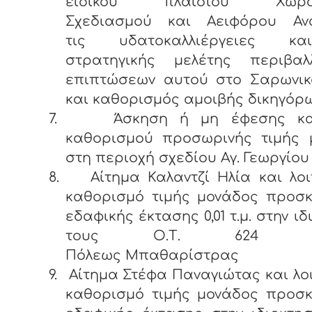
ειδικού πλαισίου Χωροτ
Σχεδιασμού και Αειφόρου Αν
τις υδατοκαλλιέργειες κ
στρατηγικής μελέτης περιβαλλ
επιπτώσεων αυτού στο Σαρωνικ
και καθορισμός αμοιβής δικηγόρ
7.
Άσκηση ή μη έφεσης κ
καθορισμού προσωρινής τιμής 
στη περιοχή σχεδίου Αγ. Γεωργίου
8.
Αίτημα Καλαντζί Ηλία και λο
καθορισμό τιμής μονάδος προσ
εδαφικής έκτασης 0,01 τ.μ. στην ι
τους Ο.Τ. 624 σχ
Πόλεως Μπαθαρίστρας
9.
Αίτημα Στέφα Παναγιώτας και λο
καθορισμό τιμής μονάδος προσ