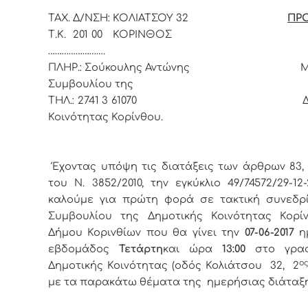
ΤΑΧ. Δ/ΝΣΗ: ΚΟΛΙΑΤΣΟΥ 32
ΠΡ
Τ.Κ. 201 00 ΚΟΡΙΝΘΟΣ Το
…………………….
ΠΛΗΡ.: Σούκουλης Αντώνης Μέλ
Συμβουλίου της
ΤΗΛ.: 2741 3 61070 Δημο
Κοινότητας Κορίνθου.
Έχοντας υπόψη τις διατάξεις των άρθρων 83, 
του Ν. 3852/2010, την εγκύκλιο 49/74572/29-12-
καλούμε για πρώτη φορά σε τακτική συνεδρ
Συμβουλίου της Δημοτικής Κοινότητας Κορί
Δήμου Κορινθίων που θα γίνει την
07-06
-2017
η
εβδομάδος
Τετάρτη
και ώρα
13:00
στο γρα
ο
Δημοτικής Κοινότητας (οδός Κολιάτσου 32, 2
με τα παρακάτω θέματα της ημερήσιας διάταξη