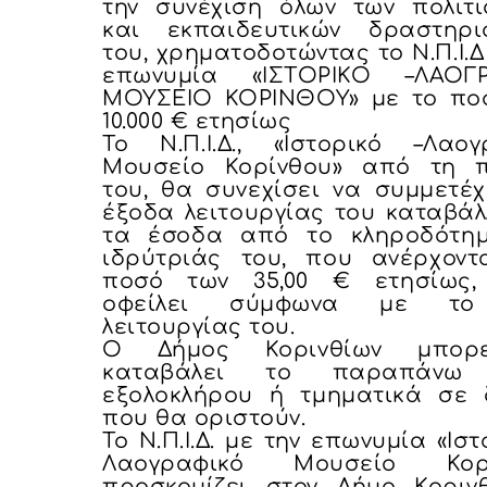
την συνέχιση όλων των πολιτι
και εκπαιδευτικών δραστηρι
του, χρηματοδοτώντας το Ν.Π.Ι.Δ
επωνυμία «ΙΣΤΟΡΙΚΟ –ΛΑΟΓ
ΜΟΥΣΕΙΟ ΚΟΡΙΝΘΟΥ» με το πο
10.000 € ετησίως
Το Ν.Π.Ι.Δ., «
I
στορικό –Λαογ
Μουσείο Κορίνθου» από τη 
του, θα συνεχίσει να συμμετέχ
έξοδα λειτουργίας του καταβάλ
τα έσοδα από το κληροδότη
ιδρύτριάς του, που ανέρχοντ
ποσό των 35,00 € ετησίως
οφείλει σύμφωνα με τ
λειτουργίας του.
Ο Δήμος Κορινθίων μπορ
καταβάλει το παραπάνω
εξολοκλήρου ή τμηματικά σε 
που θα οριστούν.
Το Ν.Π.Ι.Δ. με την επωνυμία «Ιστ
Λαογραφικό Μουσείο Κορί
προσκομίζει στον Δήμο Κοριν