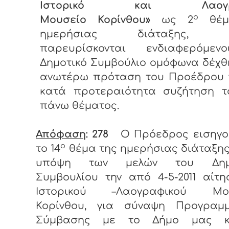
Ιστορικό και Λαογρα
ο
Μουσείο Κορίνθου»
ως 2
θέμ
ημερήσιας διάταξης, ε
παρευρίσκονται ενδιαφερόμεν
Δημοτικό Συμβούλιο ομόφωνα δέχθ
ανωτέρω πρόταση του Προέδρου γ
κατά προτεραιότητα συζήτηση τ
πάνω θέματος.
Απόφαση
: 278
Ο Πρόεδρος εισηγο
ο
το 14
θέμα της ημερήσιας διάταξη
υπόψη των μελών του Δημο
Συμβουλίου την από 4-5-2011 αίτ
Ιστορικού –Λαογραφικού Μου
Κορίνθου, για σύναψη Προγραμμ
Σύμβασης με το Δήμο μας κ