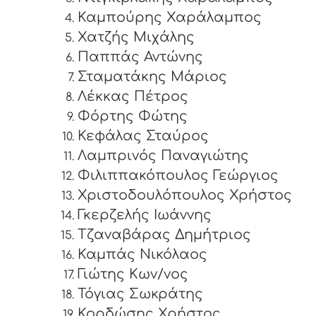
Καμπούρης Χαράλαμπος
Χατζής Μιχάλης
Παππάς Αντώνης
Σταματάκης Μάριος
Λέκκας Πέτρος
Φόρτης Φώτης
Κεφάλας Σταύρος
Λαμπρινός Παναγιώτης
Φιλιππακόπουλος Γεώργιος
Χριστοδουλόπουλος Χρήστος
Γκερζελής Ιωάννης
Τζαναβάρας Δημήτριος
Καμπάς Νικόλαος
Γιώτης Κων/νος
Τόγιας Σωκράτης
Κορδώσης Χρήστος