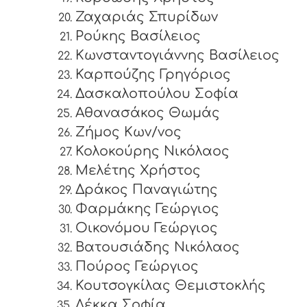
Ζαχαριάς Σπυρίδων
Ρούκης Βασίλειος
Κωνσταντογιάννης Βασίλειος
Καρπούζης Γρηγόριος
Δασκαλοπούλου Σοφία
Αθανασάκος Θωμάς
Ζήμος Κων/νος
Κολοκούρης Νικόλαος
Μελέτης Χρήστος
Δράκος Παναγιώτης
Φαρμάκης Γεώργιος
Οικονόμου Γεώργιος
Βατουσιάδης Νικόλαος
Πούρος Γεώργιος
Κουτσογκίλας Θεμιστοκλής
Λέκκα Σοφία