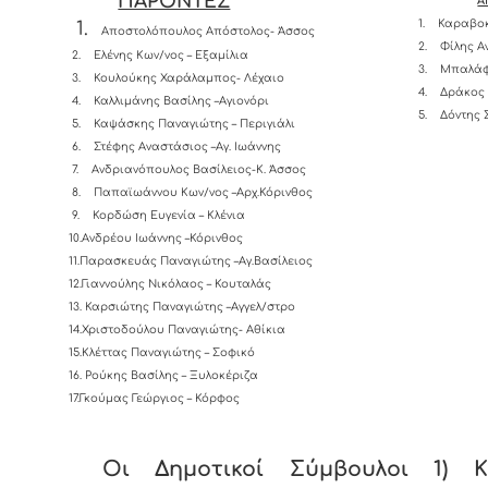
ΠΑΡΟΝΤΕΣ
Α
1.
Καραβοκ
1.
Αποστολόπουλος Απόστολος- Άσσος
2.
Φίλης Α
2.
Ελένης Κων/νος – Εξαμίλια
3.
Μπαλάφ
3.
Κουλούκης Χαράλαμπος- Λέχαιο
4.
Δράκος 
4.
Καλλιμάνης Βασίλης –Αγιονόρι
5.
Δόντης 
5.
Καψάσκης Παναγιώτης – Περιγιάλι
6.
Στέφης Αναστάσιος –Αγ. Ιωάννης
7.
Ανδριανόπουλος Βασίλειος-K. Άσσος
8.
Παπαϊωάννου Κων/νος –Αρχ.Κόρινθος
9.
Κορδώση Ευγενία – Κλένια
10.Ανδρέου Ιωάννης –Κόρινθος
11.Παρασκευάς Παναγιώτης –Αγ.Βασίλειος
12.Γιαννούλης Νικόλαος – Κουταλάς
13.
Καρσιώτης Παναγιώτης –Αγγελ/στρο
14.Χριστοδούλου Παναγιώτης- Αθίκια
15.Κλέττας Παναγιώτης – Σοφικό
16. Ρούκης Βασίλης – Ξυλοκέριζα
17.Γκούμας Γεώργιος – Κόρφος
Οι Δημοτικοί Σύμβουλοι 1) Κ