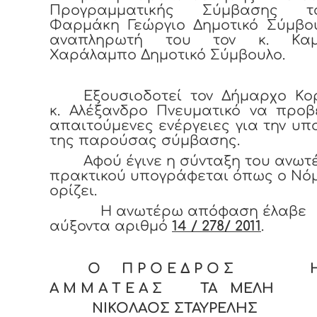
Προγραμματικής Σύμβασης τ
Φαρμάκη Γεώργιο Δημοτικό Σύμβου
αναπληρωτή του τον κ. Καμ
Χαράλαμπο Δημοτικό Σύμβουλο.
Εξουσιοδοτεί τον Δήμαρχο Κο
κ. Αλέξανδρο Πνευματικό να προβ
απαιτούμενες ενέργειες για την υ
της παρούσας σύμβασης.
Αφού έγινε η σύνταξη του ανω
πρακτικού υπογράφεται όπως ο Νό
ορίζει.
Η ανωτέρω απόφαση έλαβε
αύξοντα αριθμό
14 / 278/ 2011
.
Ο Π Ρ Ο Ε Δ Ρ Ο Σ Η
Α Μ Μ Α Τ Ε Α Σ ΤΑ ΜΕΛΗ
ΝΙΚΟΛΑΟΣ ΣΤΑΥΡΕΛΗΣ