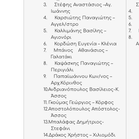
3.
Στέφης Αναστάσιος –Αγ.
Ιωάννης
4.
4.
Καρσιώτης Παναγιώτης –
5.
Αγγελ/στρο
6.
5.
Καλλιμάνης Βασίλης –
7.
Αγιονόρι
8.
6.
Κορδώση Ευγενία – Κλένια
Α
7.
Μπάνος Αθανάσιος –
Γαλατάκι
8.
Καψάσκης Παναγιώτης –
Περιγιάλι
9.
Παπαϊωάννου Κων/νος –
Αρχ.Κόρινθος
10.
Ανδριανόπουλος Βασίλειος-K.
Άσσος
11.
Γκούμας Γεώργιος – Κόρφος
12.
Αποστολόπουλος Απόστολος-
Άσσος
13.
Μπαλάφας Δημήτριος-
Στεφάνι
14.
Δράκος Χρήστος – Χιλιομόδι