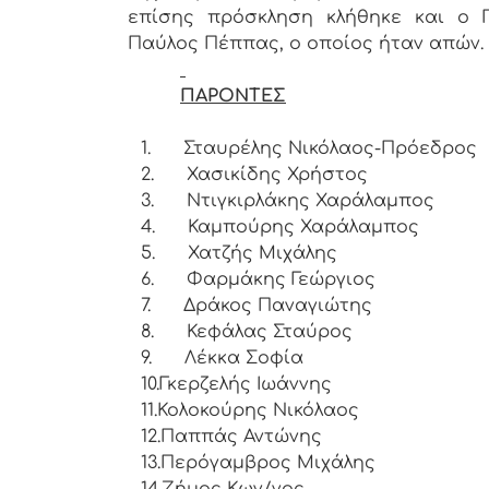
επίσης πρόσκληση κλήθηκε και ο 
Παύλος Πέππας, ο οποίος ήταν απών.
ΠΑΡΟΝΤΕΣ
1.
Σταυρέλης Νικόλαος-Πρόεδρος
2.
Χασικίδης Χρήστος
3.
Ντιγκιρλάκης Χαράλαμπος
4.
Καμπούρης Χαράλαμπος
5.
Χατζής Μιχάλης
6.
Φαρμάκης Γεώργιος
7.
Δράκος Παναγιώτης
8.
Κεφάλας Σταύρος
9.
Λέκκα Σοφία
10.
Γκερζελής Ιωάννης
11.
Κολοκούρης Νικόλαος
12.
Παππάς Αντώνης
13.
Περόγαμβρος Μιχάλης