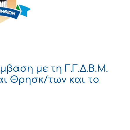
βαση με τη Γ.Γ.Δ.B.Μ.
αι Θρησκ/των και το
ΡΑΤΙΑ
ΝΘΙΑΣ