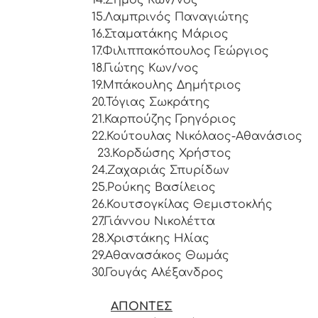
14.
Ζήμος Κων/νος
15.
Λαμπρινός Παναγιώτης
16.
Σταματάκης Μάριος
17.
Φιλιππακόπουλος Γεώργιος
18.
Γιώτης Κων/νος
19.
Μπάκουλης Δημήτριος
20.
Τόγιας Σωκράτης
21.
Καρπούζης Γρηγόριος
22.
Κούτουλας Νικόλαος-Αθανάσιος
23.
Κορδώσης Χρήστος
24.
Ζαχαριάς Σπυρίδων
25.
Ρούκης Βασίλειος
26.
Κουτσογκίλας Θεμιστοκλής
27.
Γιάννου Νικολέττα
28.
Χριστάκης Ηλίας
29.
Αθανασάκος Θωμάς
30.
Γουγάς Αλέξανδρος
ΑΠΟΝΤΕΣ