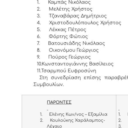
1.
Καμπάς Νικόλαος
2.
Μελέτης Χρήστος
3.
Τζαναβάρας Δημήτριος
4.
Χριστοδουλόπουλος Χρήστος
5.
Λέκκας Πέτρος
6.
Φόρτης Φώτιος
7.
Βατουσιάδης Νικόλαος
8.
Οικονόμου Γεώργιος
9.
Πούρος Γεώργιος
10.
Κωνσταντογιάννης Βασίλειος
11.
Τσαρμπού Ευφροσύνη
Στη συνεδρίαση επίσης παραβρέθη
Συμβουλίων.
ΠΑΡΟΝΤΕΣ
1.
Ελένης Κων/νος – Εξαμίλια
1.
2.
Κουλούκης Χαράλαμπος-
2.
Λέχαιο
3.