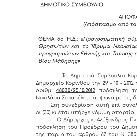
ΔΗΜΟΤΙΚΟ ΣΥΜΒΟΥΛΙΟ
ΑΠΟΦΑ
(Απόσπασμα από το Π
ΘΕΜΑ 5
o Η.Δ.
:
«Προγραμματική σύμ
Θρησκ/των και το Ίδρυμα Νεολαίας
προγραμμάτων Εθνικής και Τοπικής ε
Βίου Μάθησης»
Το Δημοτικό Συμβούλιο Κο
Δημαρχείο Κορίνθου την
29 - 10 - 2012
αριθμ.
48030/25.10.2012
πρόσκληση τ
Νικολάου Σταυρέλη, σύμφωνα με τις δια
Στη συνεδρίαση αυτή επί συνόλ
οι (30) κι έτσι υπήρχε νόμιμη απαρτία.
Ο Δήμαρχος κ. Αλέξανδρος Πνευμα
πρόσκληση του Προέδρου του Δημοτι
της παρ. 6 του άρθρου 67 του Ν. 385