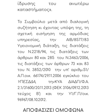
ίδρυσης του ανωτέρω
καταστήματος».
Το Συμβούλιο μετά από διαλογική
συζήτηση κι έχοντας υπόψη της, τη
σχετική εισήγηση της αρμόδιας
υπηρεσίας, την ΑΙΒ/8577/83
Υγειονομική διάταξη, τις διατάξεις
του Ν.2218/94, τις διατάξεις των
άρθρων 80 και 285 του Ν.3463/2006,
τις διατάξεις των άρθρων 73 και 83
του Ν. 3852/2010 την υπ’ αριθμ.51/
Α.Π.οικ. 66174/29.11.2006 εγκύκλιο του
ΥΠΕΣΔΔΑ,
την
ΚΥΑ ΔΙΑΔΠ/Φ.Α.
2.1/31600/20.11.2013 (ΦΕΚ 3106/09.12.2013
τεύχος Β΄) και την Υ1/Γ.Π/οικ.
96967/08.10.2012.
ΑΠΟΦΑΣΙΖΕΙ ΟΜΟΦΩΝΑ