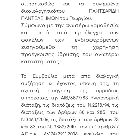
αίτηση,
καθώς και τα συνημμένα
δικαιολογητικά
του
ΠΑΝΤΣΑΡΙΔΗ
ΠΑΝΤΕΛΕΗΜΩΝ του Γεωργίου.
Σύμφωνα με την ανωτέρω νομοθεσία
και μετά από προέλεγχο των
φακέλων των ενδιαφερόμενων
εισηγούμεθα τη χορήγηση
προέγκρισης ίδρυσης του ανωτέρω
καταστήματος».
Το Συμβούλιο μετά από διαλογική
συζήτηση κι έχοντας υπόψη της, τη
σχετική εισήγηση της αρμόδιας
υπηρεσίας, την ΑΙΒ/8577/83 Υγειονομική
διάταξη, τις διατάξεις του Ν.2218/94, τις
διατάξεις των άρθρων 80 και 285 του
Ν.3463/2006, τις διατάξεις των άρθρων 73
και 83 του Ν. 3852/2010 την υπ’ αριθμ.51/
Α.Π.οικ. 66174/29.11.2006 εγκύκλιο του