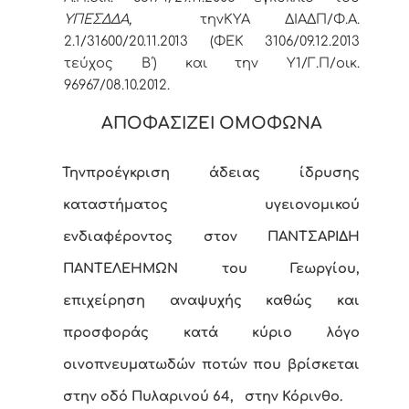
ΥΠΕΣΔΔΑ,
την
ΚΥΑ ΔΙΑΔΠ/Φ.Α.
2.1/31600/20.11.2013 (ΦΕΚ 3106/09.12.2013
τεύχος Β΄) και την Υ1/Γ.Π/οικ.
96967/08.10.2012.
ΑΠΟΦΑΣΙΖΕΙ ΟΜΟΦΩΝΑ
Την
προέγκριση άδειας ίδρυσης
καταστήματος υγειονομικού
ενδιαφέροντος
στον ΠΑΝΤΣΑΡΙΔΗ
ΠΑΝΤΕΛΕΗΜΩΝ του Γεωργίου,
επιχείρηση αναψυχής καθώς και
προσφοράς κατά κύριο λόγο
οινοπνευματωδών ποτών που βρίσκεται
στην οδό Πυλαρινού 64,
στην Κόρινθο.