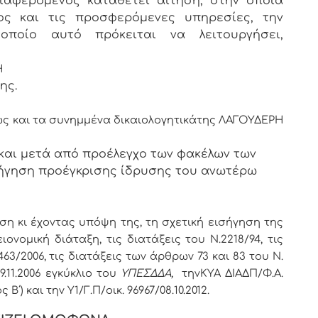
ιαφερόμενος καταθέτει αίτηση, στην οποία
ος και τις προσφερόμενες υπηρεσίες, την
ποίο αυτό πρόκειται να λειτουργήσει,
Η
ης.
ς και τα συνημμένα δικαιολογητικά
της
ΛΑΓΟΥΔΕΡΗ
και μετά από προέλεγχο των φακέλων των
ήγηση προέγκρισης ίδρυσης του ανωτέρω
ση κι έχοντας υπόψη της, τη σχετική εισήγηση της
ονομική διάταξη, τις διατάξεις του Ν.2218/94, τις
63/2006, τις διατάξεις των άρθρων 73 και 83 του Ν.
29.11.2006 εγκύκλιο του
ΥΠΕΣΔΔΑ,
την
ΚΥΑ ΔΙΑΔΠ/Φ.Α.
ς Β΄) και την Υ1/Γ.Π/οικ. 96967/08.10.2012.