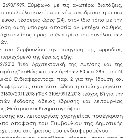
 2690/1999. Σύμφωνα με τις ανωτέρω διατάξεις,
ο συμβούλιο καλείται σε νέα συνεδρίαση η οποία
ίκοσι τέσσερις ώρες (24), στον ίδιο τόπο με την
ρίαση αυτή υπάρχει απαρτία αν μετέχει αριθμός
άχιστον ίσος προς το ένα τρίτο του συνόλου των
ιών.
 του Συμβουλίου την εισήγηση της αρμόδιας
 περιεχόμενό της έχει ως εξής:
2/2010 “Νέα Αρχιτεκτονική της Αυτ/σης και της
κράτης” καθώς και των άρθρων 80 και 285 του Ν.
ικού Ενδιαφέροντος», παρ. 2 για την ίδρυση και
διαφέροντος απαιτείται άδεια, η οποία χορηγείται
600/20.11.2013 (ΦΕΚ 3106/09.12.2013 τεύχος Β΄) για την
σιών έκδοσης άδειας ίδρυσης και λειτουργίας
ος, Θεάτρου και Κινηματογράφου.
ρυσης και λειτουργίας χορηγείται προέγκριση
 από απόφαση του Συμβουλίου της Δημοτικής
σχετικού αιτήματος του ενδιαφερομένου.