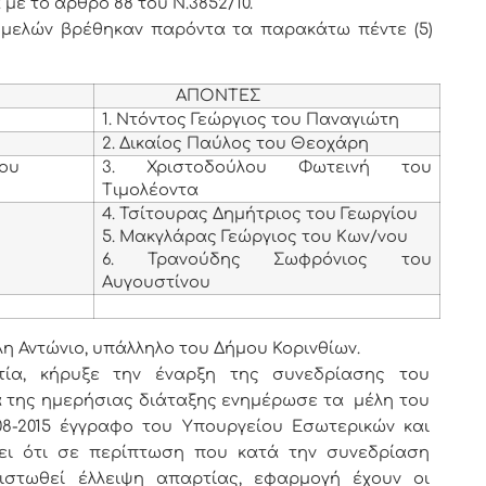
με το άρθρο 88 του Ν.3852/10.
) μελών βρέθηκαν παρόντα τα παρακάτω πέντε (5)
ΑΠΟΝΤΕΣ
1. Ντόντος Γεώργιος του Παναγιώτη
2. Δικαίος Παύλος του Θεοχάρη
νου
3. Χριστοδούλου Φωτεινή του
Τιμολέοντα
4. Τσίτουρας Δημήτριος του Γεωργίου
υ
5. Μακγλάρας Γεώργιος του Κων/νου
6. Τρανούδης Σωφρόνιος του
Αυγουστίνου
λη Αντώνιο, υπάλληλο του Δήμου Κορινθίων.
ία, κήρυξε την έναρξη της συνεδρίασης του
 της ημερήσιας διάταξης
ενημέρωσε τα μέλη του
08-2015 έγγραφο του Υπουργείου Εσωτερικών και
ζει ότι σε περίπτωση που κατά την συνεδρίαση
πιστωθεί έλλειψη απαρτίας, εφαρμογή έχουν οι