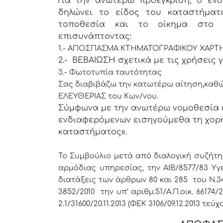
Για την ανωτέρω προέγκριση, ο ενδ
δηλώνει το είδος του καταστήματ
τοποθεσία και το οίκημα στο ο
επισυνάπτοντας:
1.- ΑΠΟΣΠΑΣΜΑ ΚΤΗΜΑΤΟΓΡΑΦΙΚΟΥ ΧΑΡΤ
2.- ΒΕΒΑΙΩΣΗ σχετικά με τις χρήσεις γ
3.- Φωτοτυπία ταυτότητας
Σας διαβιβάζω την κατωτέρω αίτηση,
καθώ
ΕΛΕΥΘΕΡΙΑΣ του Κων/νου.
Σύμφωνα με την ανωτέρω νομοθεσία 
ενδιαφερόμενων εισηγούμεθα τη χορ
καταστήματος».
Το Συμβούλιο μετά από διαλογική συζήτη
αρμόδιας υπηρεσίας, την ΑΙΒ/8577/83 Υγει
διατάξεις των άρθρων 80 και 285 του Ν.34
3852/2010 την υπ’ αριθμ.51/Α.Π.οικ. 66174/
2.1/31600/20.11.2013 (ΦΕΚ 3106/09.12.2013 τεύχο