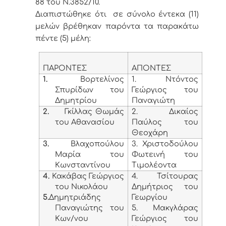
88 του Ν.3852/10.
Διαπιστώθηκε ότι σε σύνολο έντεκα (11)
μελών βρέθηκαν παρόντα τα παρακάτω
πέντε (5) μέλη:
ΠΑΡΟΝΤΕΣ
ΑΠΟΝΤΕΣ
1.
Βορτελίνος
1. Ντόντος
Σπυρίδων του
Γεώργιος του
Δημητρίου
Παναγιώτη
2.
Γκίλλας Θωμάς
2. Δικαίος
του Αθανασίου
Παύλος του
Θεοχάρη
3.
Βλαχοπούλου
3. Χριστοδούλου
Μαρία του
Φωτεινή του
Κωνσταντίνου
Τιμολέοντα
4.
Κακάβας Γεώργιος
4. Τσίτουρας
του Νικολάου
Δημήτριος του
5.
Δημητριάδης
Γεωργίου
Παναγιώτης του
5. Μακγλάρας
Κων/νου
Γεώργιος του