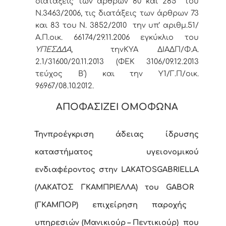
διατάξεις των άρθρων 80 και 285 του
Ν.3463/2006, τις διατάξεις των άρθρων 73
και 83 του Ν. 3852/2010 την υπ’ αριθμ.51/
Α.Π.οικ. 66174/29.11.2006 εγκύκλιο του
ΥΠΕΣΔΔΑ,
την
ΚΥΑ ΔΙΑΔΠ/Φ.Α.
2.1/31600/20.11.2013 (ΦΕΚ 3106/09.12.2013
τεύχος Β΄) και την Υ1/Γ.Π/οικ.
96967/08.10.2012.
ΑΠΟΦΑΣΙΖΕΙ ΟΜΟΦΩΝΑ
Την
προέγκριση άδειας ίδρυσης
καταστήματος υγειονομικού
ενδιαφέροντος
στην
LAKATOS
GABRIELLA
(ΛΑΚΑΤΟΣ ΓΚΑΜΠΡΙΕΛΛΑ) του
GABOR
(ΓΚΑΜΠΟΡ) επιχείρηση παροχής
υπηρεσιών (Μανικιούρ – Πεντικιούρ) που