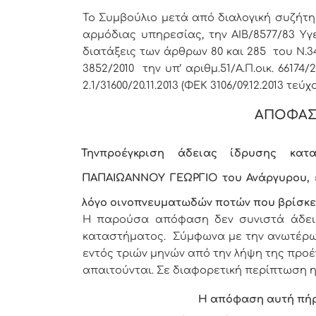
Το Συμβούλιο μετά από διαλογική συζήτη
αρμόδιας υπηρεσίας, την ΑΙΒ/8577/83 Υγει
διατάξεις των άρθρων 80 και 285 του Ν.34
3852/2010 την υπ’ αριθμ.51/Α.Π.οικ. 66174/
2.1/31600/20.11.2013 (ΦΕΚ 3106/09.12.2013 τεύχο
ΑΠΟΦΑΣ
Την
προέγκριση άδειας ίδρυσης κατα
ΠΑΠΑΙΩΑΝΝΟΥ ΓΕΩΡΓΙΟ του Ανάργυρου, 
λόγο οινοπνευματωδών ποτών που βρίσκε
Η παρούσα απόφαση δεν συνιστά άδεια 
καταστήματος. Σύμφωνα με την ανωτέρω Κ
εντός τριών μηνών από την λήψη της προ
απαιτούνται. Σε διαφορετική περίπτωση η
Η απόφαση αυτή πή