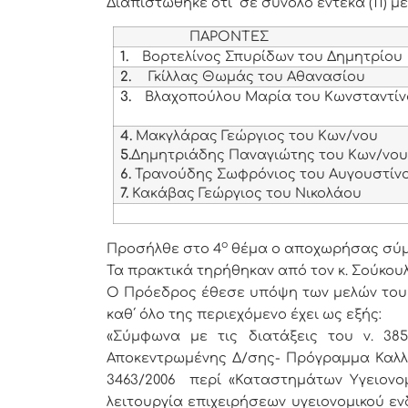
Διαπιστώθηκε ότι σε σύνολο έντεκα (11) 
ΠΑΡΟΝΤΕΣ
1.
Βορτελίνος Σπυρίδων του Δημητρίου
2.
Γκίλλας Θωμάς του Αθανασίου
3.
Βλαχοπούλου Μαρία του Κωνσταντί
4.
Μακγλάρας Γεώργιος του Κων/νου
5.
Δημητριάδης Παναγιώτης του Κων/νο
6.
Τρανούδης Σωφρόνιος του Αυγουστίν
7.
Κακάβας Γεώργιος του Νικολάου
ο
Προσήλθε στο 4
θέμα ο αποχωρήσας σύμβ
Τα πρακτικά τηρήθηκαν από τον κ. Σούκου
Ο
Πρόεδρος έθεσε υπόψη των μελών του 
καθ΄ όλο της περιεχόμενο έχει ως εξής:
«Σύμφωνα με τις διατάξεις του ν. 385
Αποκεντρωμένης Δ/σης- Πρόγραμμα Καλλι
3463/2006 περί «Καταστημάτων Υγειονομ
λειτουργία επιχειρήσεων υγειονομικού εν