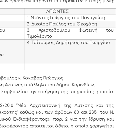
μελών βρέθηκαν παρόντα τα παρακάτω επτά (7) μέλη:
ΑΠΟΝΤΕΣ
1. Ντόντος Γεώργιος του Παναγιώτη
2. Δικαίος Παύλος του Θεοχάρη
νου
3. Χριστοδούλου Φωτεινή του
Τιμολέοντα
4. Τσίτουρας Δημήτριος του Γεωργίου
υ
ου
ουλος κ. Κακάβας Γεώργιος.
λη Αντώνιο, υπάλληλο του Δήμου Κορινθίων.
Συμβουλίου την εισήγηση της υπηρεσίας η οποία
2/2010 “Νέα Αρχιτεκτονική της Αυτ/σης και της
κράτης” καθώς και των άρθρων 80 και 285 του Ν.
ικού Ενδιαφέροντος», παρ. 2 για την ίδρυση και
διαφέροντος απαιτείται άδεια, η οποία χορηγείται