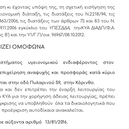
ση κι έχοντας υπόψη της, τη σχετική εισήγηση της
ονομική διάταξη, τις διατάξεις του Ν.2218/94, τις
63/2006, τις διατάξεις των άρθρων 73 και 83 του Ν.
29.11.2006 εγκύκλιο του
ΥΠΕΣΔΔΑ,
την
ΚΥΑ ΔΙΑΔΠ/Φ.Α.
ς Β΄) και την Υ1/Γ.Π/οικ. 96967/08.10.2012.
ΙΖΕΙ ΟΜΟΦΩΝΑ
στήματος υγειονομικού ενδιαφέροντος
στον
επιχείρηση αναψυχής και προσφοράς κατά κύριο
ται στην οδό Πυλαρινού 59,
στην Κόρινθο.
και δεν επιτρέπει την έναρξη λειτουργίας του
ΥΑ για την χορήγηση άδειας λειτουργίας, πρέπει
έγκρισης να υποβληθούν όλα τα δικαιολογητικά που
 προέγκριση αυτοδίκαια ανακαλείται.
ρε αύξοντα αριθμό
13/81
/2016.