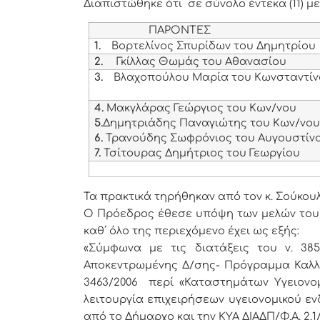
Διαπιστώθηκε ότι σε σύνολο έντεκα (11) 
ΠΑΡΟΝΤΕΣ
1.
Βορτελίνος Σπυρίδων του Δημητρίου
2.
Γκίλλας Θωμάς του Αθανασίου
3.
Βλαχοπούλου Μαρία του Κωνσταντί
4.
Μακγλάρας Γεώργιος του Κων/νου
5.
Δημητριάδης Παναγιώτης του Κων/νο
6.
Τρανούδης Σωφρόνιος του Αυγουστίν
7.
Τσίτουρας Δημήτριος του Γεωργίου
Τα πρακτικά τηρήθηκαν από τον κ. Σούκου
Ο
Πρόεδρος έθεσε υπόψη των μελών του 
καθ΄ όλο της περιεχόμενο έχει ως εξής:
«Σύμφωνα με τις διατάξεις του ν. 385
Αποκεντρωμένης Δ/σης- Πρόγραμμα Καλλι
3463/2006 περί «Καταστημάτων Υγειονομ
λειτουργία επιχειρήσεων υγειονομικού εν
από το Δήμαρχο και την ΚΥΑ ΔΙΑΔΠ/Φ.Α. 2.1/31