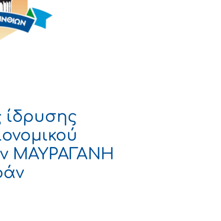
ς ίδρυσης
ιονομικού
ην ΜΑΥΡΑΓΑΝΗ
φάν
ΡΑΤΙΑ