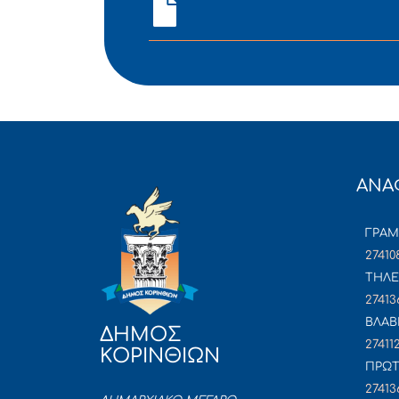
ΑΝΑ
ΓΡΑ
27410
ΤΗΛΕ
27413
ΒΛΑΒ
ΔΗΜΟΣ
27411
ΚΟΡΙΝΘΙΩΝ
ΠΡΩΤ
27413