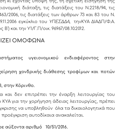
ση κι έχοντας υπόψη της, τη σχετική εισήγηση της
ονομική διάταξη, τις διατάξεις του Ν.2218/94, τις
63/2006, τις διατάξεις των άρθρων 73 και 83 του Ν.
29.11.2006 εγκύκλιο του
ΥΠΕΣΔΔΑ,
την
ΚΥΑ ΔΙΑΔΠ/Φ.Α.
ς Β΄) και την Υ1/Γ.Π/οικ. 96967/08.10.2012.
ΙΖΕΙ ΟΜΟΦΩΝΑ
αστήματος υγειονομικού ενδιαφέροντος
στην
είρηση χονδρικής διάθεσης τροφίμων και ποτών
3,
στην Κόρινθο.
και δεν επιτρέπει την έναρξη λειτουργίας του
ΥΑ για την χορήγηση άδειας λειτουργίας, πρέπει
έγκρισης να υποβληθούν όλα τα δικαιολογητικά που
 προέγκριση αυτοδίκαια ανακαλείται.
ρε αύξοντα αριθμό
10/51
/2016.