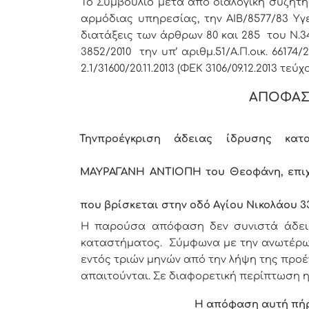
Το Συμβούλιο μετά από διαλογική συζήτη
αρμόδιας υπηρεσίας, την ΑΙΒ/8577/83 Υγει
διατάξεις των άρθρων 80 και 285 του Ν.34
3852/2010 την υπ’ αριθμ.51/Α.Π.οικ. 66174/
2.1/31600/20.11.2013 (ΦΕΚ 3106/09.12.2013 τεύχο
ΑΠΟΦΑΣ
Την
προέγκριση άδειας ίδρυσης κατ
ΜΑΥΡΑΓΑΝΗ ΑΝΤΙΟΠΗ του Θεοφάνη, επιχ
που βρίσκεται στην οδό Αγίου Νικολάου 3
Η παρούσα απόφαση δεν συνιστά άδεια 
καταστήματος. Σύμφωνα με την ανωτέρω Κ
εντός τριών μηνών από την λήψη της προ
απαιτούνται. Σε διαφορετική περίπτωση η
Η απόφαση αυτή πή