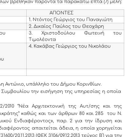
μελών βρέθηκαν παρόντα τα παρακάτω επτά (7) μέλη:
ΑΠΟΝΤΕΣ
1. Ντόντος Γεώργιος του Παναγιώτη
2. Δικαίος Παύλος του Θεοχάρη
νου
3. Χριστοδούλου Φωτεινή του
Τιμολέοντα
4. Κακάβας Γεώργιος του Νικολάου
υ
ου
λη Αντώνιο, υπάλληλο του Δήμου Κορινθίων.
Συμβουλίου την εισήγηση της υπηρεσίας η οποία
2/2010 “Νέα Αρχιτεκτονική της Αυτ/σης και της
κράτης” καθώς και των άρθρων 80 και 285 του Ν.
ικού Ενδιαφέροντος», παρ. 2 για την ίδρυση και
διαφέροντος απαιτείται άδεια, η οποία χορηγείται
600/20.11.2013 (ΦΕΚ 3106/09.12.2013 τεύχος Β΄) για την