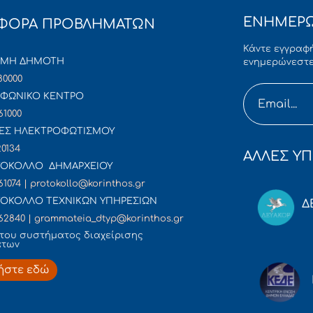
ΕΝΗΜΕΡΩ
ΦΟΡΑ ΠΡΟΒΛΗΜΑΤΩΝ
Κάντε εγγραφή
ΜΜΗ ΔΗΜΟΤΗ
ενημερώνεστε
80000
ΦΩΝΙΚΟ ΚΕΝΤΡΟ
61000
ΕΣ ΗΛΕΚΤΡΟΦΩΤΙΣΜΟΥ
20134
ΑΛΛΕΣ ΥΠ
ΟΚΟΛΛΟ ΔΗΜΑΡΧΕΙΟΥ
61074 | protokollo@korinthos.gr
ΟΚΟΛΛΟ ΤΕΧΝΙΚΩΝ ΥΠΗΡΕΣΙΩΝ
Δ
62840 | grammateia_dtyp@korinthos.gr
του συστήματος διαχείρισης
άτων
ήστε εδώ