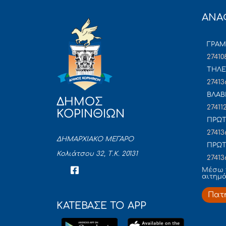
ΑΝΑ
ΓΡΑ
27410
ΤΗΛΕ
27413
ΒΛΑΒ
ΔΗΜΟΣ
27411
ΚΟΡΙΝΘΙΩΝ
ΠΡΩΤ
27413
ΔΗΜΑΡΧΙΑΚΟ ΜΕΓΑΡΟ
ΠΡΩΤ
Κολιάτσου 32, Τ.Κ. 20131
27413
Mέσω 
αιτημ
Πατ
ΚΑΤΕΒΑΣΕ ΤΟ APP