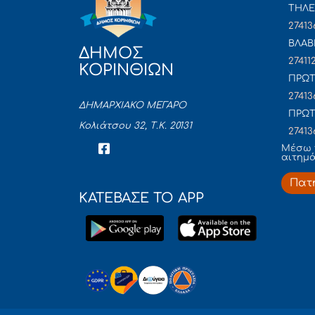
ΤΗΛΕ
27413
ΒΛΑΒ
ΔΗΜΟΣ
27411
ΚΟΡΙΝΘΙΩΝ
ΠΡΩΤ
27413
ΔΗΜΑΡΧΙΑΚΟ ΜΕΓΑΡΟ
ΠΡΩΤ
Κολιάτσου 32, Τ.Κ. 20131
27413
Mέσω 
αιτημ
Πατ
ΚΑΤΕΒΑΣΕ ΤΟ APP