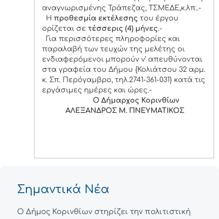
αναγνωρισμένης Τράπεζας, ΤΣΜΕΔΕ,κ.λπ..-
Η
προθεσμία εκτέλεσης
του έργου
ορίζεται σε
τέσσερις (4) μήνες
.-
Για περισσότερες πληροφορίες και
παραλαβή των τευχών της μελέτης οι
ενδιαφερόμενοι μπορούν ν’ απευθύνονται
στα γραφεία του Δήμου {Κολιάτσου 32 αρμ.
κ. Σπ. Περόγαμβρο, τηλ.2741-361-031} κατά τις
εργάσιμες ημέρες και ώρες.-
Ο Δήμαρχος Κορινθίων
ΑΛΕΞΑΝΔΡΟΣ Μ. ΠΝΕΥΜΑΤΙΚΟΣ
Σημαντικά Νέα
Ο Δήμος Κορινθίων στηρίζει την πολιτιστική