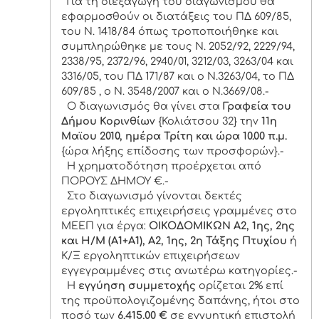
Για τη διεξαγωγή του διαγωνισμού θα
εφαρμοσθούν οι διατάξεις του ΠΔ 609/85,
του Ν. 1418/84 όπως τροποποιήθηκε και
συμπληρώθηκε με τους Ν. 2052/92, 2229/94,
2338/95, 2372/96, 2940/01, 3212/03, 3263/04 και
3316/05, του ΠΔ 171/87 και ο Ν.3263/04, το ΠΔ
609/85 , ο Ν. 3548/2007 και ο Ν.3669/08.-
Ο διαγωνισμός θα γίνει στα
Γραφεία του
Δήμου Κορινθίων
{Κολιάτσου 32} την
11η
Μαϊου 2010, ημέρα Τρίτη και ώρα 10.00 π.μ.
{ώρα λήξης επίδοσης των προσφορών}.-
Η χρηματοδότηση προέρχεται από
ΠΟΡΟΥΣ ΔΗΜΟΥ €.-
Στο διαγωνισμό γίνονται δεκτές
εργοληπτικές επιχειρήσεις γραμμένες στο
ΜΕΕΠ για έργα:
ΟΙΚΟΔΟΜΙΚΩΝ Α2, 1ης, 2ης
και Η/Μ (Α1+Α1), Α2, 1ης, 2η Τάξης Πτυχίου
ή
Κ/Ξ εργοληπτικών επιχειρήσεων
εγγεγραμμένες στις ανωτέρω κατηγορίες.-
Η
εγγύηση συμμετοχής
ορίζεται 2% επί
της προϋπολογιζομένης δαπάνης, ήτοι στο
ποσό των
6.415,00 €
σε εγγυητική επιστολή