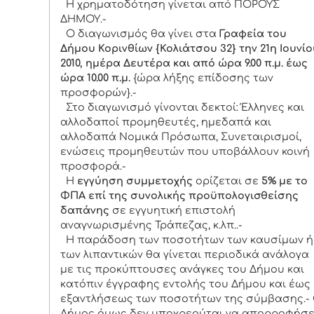
Η χρηματοδότηση γίνεται από ΠΟΡΟΥΣ
ΔΗΜΟΥ.-
Ο διαγωνισμός θα γίνει στα
Γραφεία του
Δήμου Κορινθίων {Κολιάτσου 32} την 21η Ιουνίο
2010, ημέρα Δευτέρα και από ώρα 9.00 π.μ. έως
ώρα 10.00 π.μ.
{ώρα λήξης επίδοσης των
προσφορών}.-
Στο διαγωνισμό γίνονται δεκτοί: Έλληνες και
αλλοδαποί προμηθευτές, ημεδαπά και
αλλοδαπά Νομικά Πρόσωπα, Συνεταιρισμοί,
ενώσεις προμηθευτών που υποβάλλουν κοινή
προσφορά.-
Η
εγγύηση συμμετοχής
ορίζεται σε
5% με το
ΦΠΑ επί της συνολικής προϋπολογισθείσης
δαπάνης
σε εγγυητική επιστολή
αναγνωρισμένης Τράπεζας, κ.λπ..-
Η παράδοση των ποσοτήτων των καυσίμων ή
των λιπαντικών θα γίνεται περιοδικά ανάλογα
με τις προκύπτουσες ανάγκες του Δήμου και
κατόπιν έγγραφης εντολής του Δήμου και έως
εξαντλήσεως των ποσοτήτων της σύμβασης.-
Δήμος όμως δεν υποχρεούται να απορροφήσε