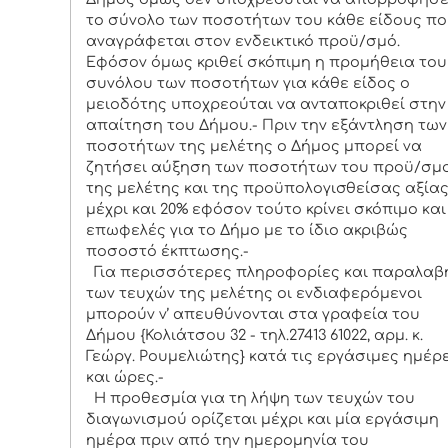
το σύνολο των ποσοτήτων του κάθε είδους π
αναγράφεται στον ενδεικτικό προϋ/σμό.
Εφόσον όμως κριθεί σκόπιμη η προμήθεια του
συνόλου των ποσοτήτων για κάθε είδος ο
μειοδότης υποχρεούται να ανταποκριθεί στην
απαίτηση του Δήμου.- Πριν την εξάντληση των
ποσοτήτων της μελέτης ο Δήμος μπορεί να
ζητήσει αύξηση των ποσοτήτων του προϋ/σμ
της μελέτης και της προϋπολογισθείσας αξία
μέχρι και 20% εφόσον τούτο κρίνει σκόπιμο και
επωφελές για το Δήμο με το ίδιο ακριβώς
ποσοστό έκπτωσης.-
Για περισσότερες πληροφορίες και παραλαβ
των τευχών της μελέτης οι ενδιαφερόμενοι
μπορούν ν’ απευθύνονται στα γραφεία του
Δήμου {Κολιάτσου 32 - τηλ.27413 61022, αρμ. κ.
Γεώργ. Ρουμελιώτης} κατά τις εργάσιμες ημέρ
και ώρες.-
Η προθεσμία για τη λήψη των τευχών του
διαγωνισμού ορίζεται μέχρι και μία εργάσιμη
ημέρα πριν από την ημερομηνία του