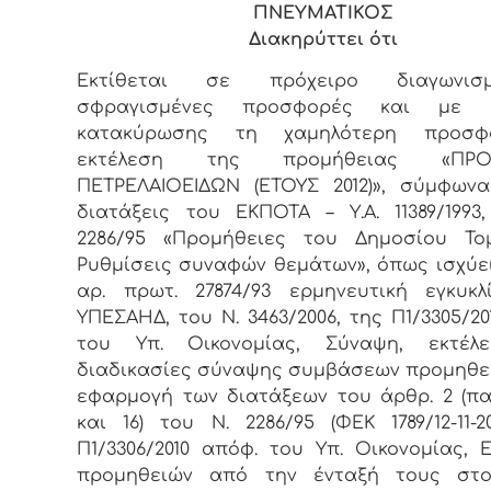
ΠΝΕΥΜΑΤΙΚΟΣ
Διακηρύττει ότι
Εκτίθεται σε πρόχειρο διαγωνι
σφραγισμένες προσφορές και με κ
κατακύρωσης τη χαμηλότερη προσφ
εκτέλεση της προμήθειας «ΠΡΟ
ΠΕΤΡΕΛΑΙΟΕΙΔΩΝ (ΕΤΟΥΣ 2012)», σύμφων
διατάξεις του ΕΚΠΟΤΑ – Υ.Α. 11389/1993
2286/95 «Προμήθειες του Δημοσίου Το
Ρυθμίσεις συναφών θεμάτων», όπως ισχύει
αρ. πρωτ. 27874/93 ερμηνευτική εγκυκ
ΥΠΕΣΑΗΔ, του Ν. 3463/2006, της Π1/3305/20
του Υπ. Οικονομίας, Σύναψη, εκτέλ
διαδικασίες σύναψης συμβάσεων προμηθει
εφαρμογή των διατάξεων του άρθρ. 2 (παρ.
και 16) του Ν. 2286/95 (ΦΕΚ 1789/12-11-20
Π1/3306/2010 απόφ. του Υπ. Οικονομίας, 
προμηθειών από την ένταξή τους στο