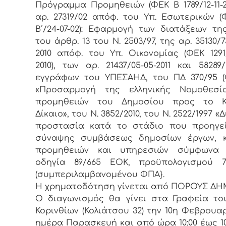
Πρόγραμμα Προμηθειών (ΦΕΚ Β 1789/12-11-20
αρ. 27319/02 απόφ. του Υπ. Εσωτερικών (
Β΄/24-07-02): Εφαρμογή των διατάξεων τη
του άρθρ. 13 του Ν. 2503/97, της αρ. 35130/7
2010 απόφ. του Υπ. Οικονομίας (ΦΕΚ 1291/Β
2010), των αρ. 21437/05-05-2011 και 58289/1
εγγράφων του ΥΠΕΣΑΗΔ, του ΠΔ 370/95 (
«Προσαρμογή της ελληνικής Νομοθεσί
προμηθειών του Δημοσίου προς το Κο
Δίκαιο», του Ν. 3852/2010, του Ν. 2522/1997 «
προστασία κατά το στάδιο που προηγεί
σύναψης συμβάσεως δημοσίων έργων, κ
προμηθειών και υπηρεσιών σύμφωνα
οδηγία 89/665 ΕΟΚ, προϋπολογισμού 73
(συμπεριλαμβανομένου ΦΠΑ}.
Η χρηματοδότηση γίνεται από ΠΟΡΟΥΣ ΔΗ
Ο διαγωνισμός θα γίνει στα Γραφεία τ
Κορινθίων (Κολιάτσου 32) την 10η Φεβρουαρί
ημέρα Παρασκευή και από ώρα 10:00 έως 10