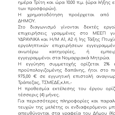
ημέρα Τρίτη και ώρα 10.00 π.μ. {ώρα λήξης 
των προσφορών}.
Η χρηματοδότηση προέρχεται από 
ΔΗΜΟΥ.
Στο διαγωνισμό γίνονται δεκτές εργολ
επιχειρήσεις γραμμένες στο ΜΕΕΠ γι
ΥΔΡΑΥΛΙΚΑ και Η/Μ Α1, Α2 ή 1ης Τάξης Πτυχί
εργοληπτικών επιχειρήσεων εγγεγραμμέ
ανωτέρω κατηγορίες, ή εμπειρο
εγγεγραμμένοι στα Νομαρχιακά Μητρώα.
Η εγγύηση συμμετοχής ορίζεται 2% 
προϋπολογιζομένης δαπάνης, ήτοι στο 
975,00 € σε εγγυητική επιστολή αναγνω
Τράπεζας, ΤΣΜΕΔΕ,κ.λπ..-
Η προθεσμία εκτέλεσης του έργου ορίζ
τέσσερις (4) μήνες.
Για περισσότερες πληροφορίες και παρα
τευχών της μελέτης οι ενδιαφερόμενοι μπ
απευθύνονται στα γραφεία του Δήμου {Κ