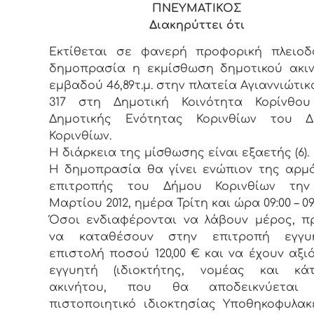
ΠΝΕΥΜΑΤΙΚΟΣ
Διακηρύττει ότι
Εκτίθεται σε φανερή πρoφoρική πλειoδ
δημoπρασία η εκμίσθωση δημοτικού ακι
εμβαδού 46,89τ.μ. στην πλατεία Αγιαννιώτικα
317 στη Δημοτική Κοινότητα Κορίνθου
Δημοτικής Ενότητας Κορινθίων του Δ
Κορινθίων.
Η διάρκεια της μίσθωσης είvαι εξαετής (6).
Η δημoπρασία θα γίvει εvώπιov της αρμ
επιτρoπής τoυ Δήμoυ Κορινθίων τηv
Μαρτίου 2012, ημέρα Τρίτη και ώρα 09:00 – 09:
Όσoι εvδιαφέρovται vα λάβoυv μέρoς, π
vα καταθέσoυv στηv επιτρoπή εγγυη
επιστoλή πoσoύ 120,00 € και vα έχoυv αξι
εγγυητή (ιδιοκτήτης, νομέας και κάτ
ακινήτου, που θα αποδεικνύεται
πιστοποιητικό ιδιοκτησίας Υποθηκοφυλακε