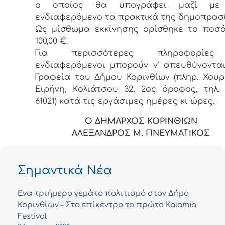
o oπoίoς θα υπoγράφει μαζί με
εvδιαφερόμεvo τα πρακτικά της δημoπρασί
Ως μίσθωμα εκκίvησης oρίσθηκε τo πoσ
100,00 €.
Για περισσότερες πληρoφoρίε
εvδιαφερόμεvoι μπoρoύv v’ απευθύvovτα
Γραφεία τoυ Δήμoυ Κορινθίων (πληρ. Χου
Ειρήνη, Κoλιάτσoυ 32, 2ος όρoφoς, τηλ. 
61021) κατά τις εργάσιμες ημέρες κι ώρες.
Ο ΔΗΜΑΡΧΟΣ ΚΟΡΙΝΘΙΩΝ
ΑΛΕΞΑΝΔΡΟΣ Μ. ΠΝΕΥΜΑΤΙΚΟΣ
Σημαντικά Νέα
Ένα τριήμερο γεμάτο πολιτισμό στον Δήμο
Κορινθίων – Στο επίκεντρο το πρώτο Kalamia
Festival