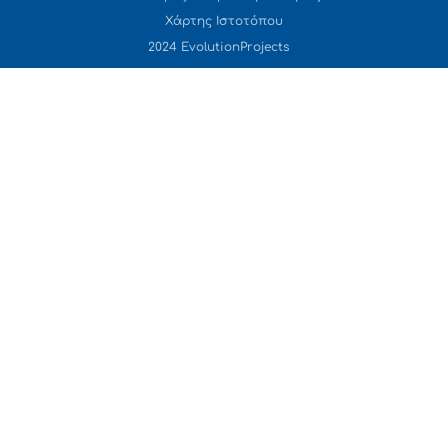
Χάρτης Ιστοτόπου
2024 EvolutionProjects