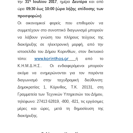
η
την
31
Ιουλίου 2017
, ημέρα
Δευτέρα
και από
ώρα
09:30 έως 10:00 (ώρα λήξης επίδοσης των
προσφορών)
.
Οι οικονομικοί φορείς που επιθυμούν να
συμμετέχουν στο συνοπτικό διαγωνισμό μπορούν
να λάβουν γνώση του πλήρους τεύχους της
διακήρυξης σε ηλεκτρονική μορφή, από την
ιστοσελίδα του Δήμου Κορινθίων, στον δικτυακό
τόπο:
www.
korinthos
.
gr
ή από το
Κ.Η.Μ.Δ.Η.Σ.
.
Οι ενδιαφερόμενοι μπορούν
ακόμα να ενημερώνονται για τον παρόντα
διαγωνισμό στην ταχυδρομική διεύθυνση:
Δημοκρατίας 1, Κόρινθος,
Τ.Κ. 20131
, στη
Γραμματεία των Τεχνικών Υπηρεσιών του Δήμου,
τηλέφωνο: 27413 62819, -800, -821, τις εργάσιμες
μέρες και ώρες, μετά τη δημοσίευση της
διακήρυξης.