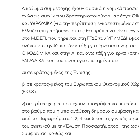
Δικαίωμα συμμετοχής έχουν φυσικά ή νομικά πρόσω
ενώσεις
αυτών
που δραστηριοποιούνται σε έργα
ΟΙ
και ΥΔΡΑΥΛΙΚΑ
[για την περίπτωση εγκατεστημένων σ
Ελλάδα επιχειρήσεων, αυτές θα πρέπει να είναι εγγ
στο Μ.Ε.ΕΠ. που τηρείται στη ΓΓΔΕ του ΥΠΥΜΕΔΙ εφό
ανήκουν: στην Α2 και άνω τάξη για έργα κατηγορίας
ΟΙΚΟΔΟΜΙΚΑ και στην Α1 και άνω τάξη για έργα κατη
ΥΔΡΑΥΛΙΚΑ] και που είναι εγκατεστημένα σε:
α) σε κράτος-μέλος της Ένωσης,
β) σε κράτος-μέλος του Ευρωπαϊκού Οικονομικού Χώ
(Ε.Ο.Χ.),
γ) σε τρίτες χώρες που έχουν υπογράψει και κυρώσει
στο βαθμό που η υπό ανάθεση δημόσια σύμβαση κα
από τα Παραρτήματα 1, 2, 4 και 5 και τις γενικές σημ
του σχετικού με την Ένωση Προσαρτήματος I της ως
Συμφωνίας, καθώς και