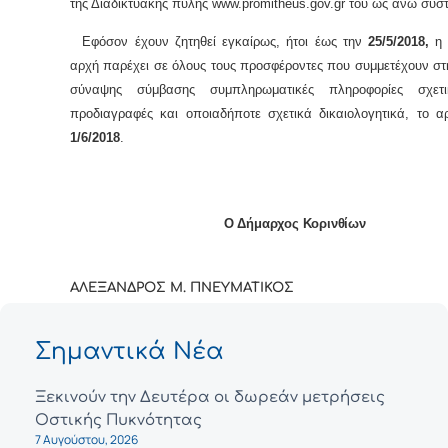
της Διαδικτυακής πύλης www.promitheus.gov.gr του ως άνω συσ
Εφόσον έχουν ζητηθεί εγκαίρως, ήτοι έως την
25/5/2018,
η
αρχή παρέχει σε όλους τους προσφέροντες που συμμετέχουν στ
σύναψης σύμβασης συμπληρωματικές πληροφορίες σχετ
προδιαγραφές και οποιαδήποτε σχετικά δικαιολογητικά, το αρ
1/6/2018
.
Ο Δήμαρχος Κορινθίων
ΑΛΕΞΑΝΔΡΟΣ Μ. ΠΝΕΥΜΑΤΙΚΟΣ
Σημαντικά Νέα
Ξεκινούν την Δευτέρα οι δωρεάν μετρήσεις
Οστικής Πυκνότητας
7 Αυγούστου, 2026