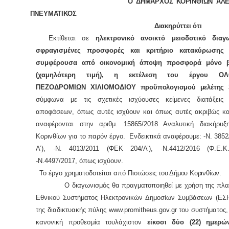
Ο ΔΗΜΑΡΧΟΣ ΚΟΡΙΝΘΙΩΝ ΑΛΕΞΑΝΔ
ΠΝΕΥΜΑΤΙΚΟΣ
Διακηρύττει ότι
Εκτίθεται σε
ηλεκτρονικό ανοικτό μειοδοτικό διαγ
σφραγισμένες προσφορές και κριτήριο κατακύρωση
συμφέρουσα από οικονομική άποψη προσφορά μόνο β
(χαμηλότερη τιμή), η εκτέλεση του έργου ΟΛ
ΠΕΖΟΔΡΟΜΙΩΝ ΧΙΛΙΟΜΟΔΙΟΥ
προϋπολογισμού μελέτης 3
σύμφωνα με τις σχετικές ισχύουσες κείμενες διατάξεις
αποφάσεων, όπως αυτές ισχύουν και όπως αυτές ακριβώς κα
αναφέρονται στην αριθμ. 1
5865
/2018 Αναλυτική διακήρυ
Κορινθίων για το παρόν έργο. Ενδεικτικά αναφέρουμε:
-Ν. 3852
Α’), -Ν. 4013/2011 (ΦΕΚ 204/Α’), -Ν.4412/2016 (Φ.Ε.Κ
-Ν.4497/2017, όπως ισχύουν
.
Το έργο χρηματοδοτείται από
Πιστώσεις του Δήμου Κορινθίων
.
Ο διαγωνισμός θα πραγματοποιηθεί με χρήση της πλατ
Εθνικού Συστήματος Ηλεκτρονικών Δημοσίων Συμβάσεων (Ε
της διαδικτυακής πύλης www.promitheus.gov.gr του συστήματος
κανονική προθεσμία τουλάχιστον
είκοσι δύο
(22) ημερώ