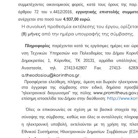
συμμετέχοντες οικονομικούς φορείς, κατά τους όρους της παρ
άρθρου 72 του ν.4412/2016,
εγγυητικής επιστολής συμμετ
ανέρχεται στο ποσό των
4.937,00 ευρώ
.
Η συνολική προθεσμία εκτέλεσης του έργου, ορίζετα
(8) μήνες
από την ημέρα υπογραφής της σύμβασης.
Πληροφορίες
παρέχονται κατά τις εργάσιμες ημέρες και ώρ
νση Τεχνικών Υπηρεσιών και Πολεοδομίας του Δήμου Κορινθ
Δημοκρατίας 1, Κόρινθος, ΤΚ 20131, αρμόδια υπάλληλος
Αναστασία, τηλ. 27413-62807
Fax
. 27413- 62
a
.
theodosiou
@
korinthos
.
gr
.
Προσφέρεται ελεύθερη, πλήρης, άμεση και δωρεάν ηλεκτρονι
στα έγγραφα της σύμβασης
στον ειδικό, δημόσια προσβ
“ηλεκτρονικοί διαγωνισμοί” της πύλης
www
.
promitheus
.
gov
.
επίσημη ιστοσελίδα του Δήμου στην διεύθυνση:
http
://
www
.
kor
Όλες οι επικοινωνίες σε σχέση με τα βασικά στοιχεία της 
σύναψης της σύμβασης, καθώς και όλες οι ανταλλαγές πληροφο
η ηλεκτρονική υποβολή, εκτελούνται με τη χρήση της πλα
Εθνικού Συστήματος Ηλεκτρονικών Δημοσίων Συμβάσεων (ΕΣ