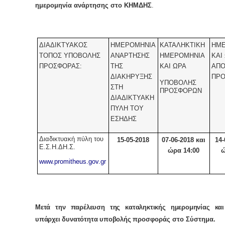
ημερομηνία ανάρτησης στο ΚΗΜΔΗΣ
.
ΔΙΑΔΙΚΤΥΑΚΟΣ
ΗΜΕΡΟΜΗΝΙΑ
ΚΑΤΑΛΗΚΤΙΚΗ
ΗΜ
ΤΟΠΟΣ ΥΠΟΒΟΛΗΣ
ΑΝΑΡΤΗΣΗΣ
ΗΜΕΡΟΜΗΝΙΑ
ΚΑΙ
ΠΡΟΣΦΟΡΑΣ:
ΤΗΣ
ΚΑΙ ΩΡΑ
ΑΠΟ
ΔΙΑΚΗΡΥΞΗΣ
ΠΡ
ΥΠΟΒΟΛΗΣ
ΣΤΗ
ΠΡΟΣΦΟΡΩΝ
ΔΙΑΔΙΚΤΥΑΚΗ
ΠΥΛΗ ΤΟΥ
ΕΣΗΔΗΣ
Διαδικτυακή πύλη του
15
-05-2018
07
-06-2018 και
14-
Ε.Σ.Η.ΔΗ.Σ.
ώρα 14:00
ώ
www.promitheus.gov.gr
Μετά την παρέλευση της καταληκτικής ημερομηνίας κα
υπάρχει δυνατότητα υποβολής
προσφοράς στο Σύστημα.