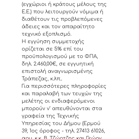
(εγχώριοι ή κράτους μέλους της
Ε.Ε.) που λειτουργούν νόμιμα ή
διαθέτουν τις προβλεπόμενες
άδειες και τον απαραίτητο
τεχνικό εξοπλισμό.
Η εγγύηση συμμετοχής
ορίζεται σε 5% επί του
προϋπολογισμού με το ΦΠΑ,
δηλ. 2.460,00€, σε εγγυητική
επιστολή αναγνωρισμένης
Τράπεζας, κ.λπ..
Για περισσότερες πληροφορίες
και παραλαβή των τευχών της
μελέτης οι ενδιαφερόμενοι
μπορούν ν’ απευθύνονται στα
γραφεία της Τεχνικής
Υπηρεσίας του Δήμου (Ερμού
39, 1ος όροφος - τηλ. 27413 61026,
αρμ. κ.κ. Β. Τζώρτζης και Γεώργ.