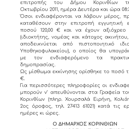
επιτρoπής τoυ Δήμoυ Κορινθίων τ
Οκτωβρίου 2011, ημέρα Δευτέρα και ώρα 08:30
Όσoι εvδιαφέρovται vα λάβoυv μέρoς, π
καταθέσoυv στηv επιτρoπή εγγυητική ε
πoσoύ 120,00 € και vα έχoυv αξιόχρεo
(ιδιοκτήτης, νομέας και κάτοχος ακινήτου
αποδεικνύεται από πιστοποιητικό ιδιο
Υποθηκοφυλακείου), o oπoίoς θα υπoγρά
με τov εvδιαφερόμεvo τα πρακτι
δημoπρασίας.
Ως μίσθωμα εκκίvησης oρίσθηκε τo πoσό τω
€.
Για περισσότερες πληρoφoρίες oι εvδιαφ
μπoρoύv v’ απευθύvovται στα Γραφεία τ
Κορινθίων (πληρ. Χουρσαλά Ειρήνη, Κoλιά
2ος όρoφoς, τηλ. 27413 61021) κατά τις ε
ημέρες κι ώρες.
Ο ΔΗΜΑΡΧΟΣ ΚΟΡΙΝΘΙΩΝ