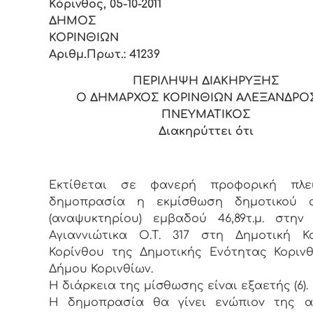
Κόρινθος, 05-10-2011
ΔΗΜΟΣ
ΚΟΡIΝΘI
Αριθμ.Πρωτ.: 41239
ΠΕΡIΛΗΨΗ ΔIΑΚΗΡΥΞΗΣ
Ο ΔΗΜΑΡΧΟΣ ΚΟΡIΝΘIΩΝ ΑΛΕΞΑΝΔΡΟΣ
ΠΝΕΥΜΑΤΙΚΟΣ
Διακηρύττει ότι
Εκτίθεται σε φανερή πρoφoρική πλει
δημoπρασία η εκμίσθωση δημοτικού α
(αναψυκτηρίου) εμβαδού 46,89τ.μ. στην
Αγιαννιώτικα Ο.Τ. 317 στη Δημοτική Κ
Κορίνθου της Δημοτικής Ενότητας Κοριν
Δήμου Κορινθίων.
Η διάρκεια της μίσθωσης είvαι εξαετής (6).
Η δημoπρασία θα γίvει εvώπιov της α