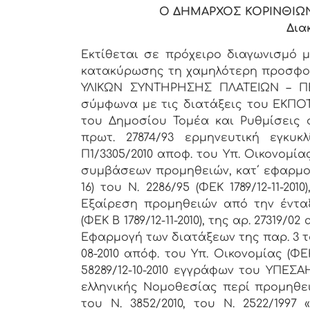
Ο ΔΗΜΑΡΧΟΣ ΚΟΡΙΝΘΙΩ
Δια
Εκτίθεται σε πρόχειρο διαγωνισμό 
κατακύρωσης τη χαμηλότερη προσφο
ΥΛΙΚΩΝ ΣΥΝΤΗΡΗΣΗΣ ΠΛΑΤΕΙΩΝ – Π
σύμφωνα με τις διατάξεις του ΕΚΠΟΤΑ 
του Δημοσίου Τομέα και Ρυθμίσεις 
πρωτ. 27874/93 ερμηνευτική εγκυκ
Π1/3305/2010 αποφ. του Υπ. Οικονομί
συμβάσεων προμηθειών, κατ΄ εφαρμογή
16) του Ν. 2286/95 (ΦΕΚ 1789/12-11-201
Εξαίρεση προμηθειών από την έντα
(ΦΕΚ Β 1789/12-11-2010), της αρ. 27319/0
Εφαρμογή των διατάξεων της παρ. 3 του 
08-2010 απόφ. του Υπ. Οικονομίας (ΦΕΚ 1
58289/12-10-2010 εγγράφων του ΥΠΕΣΑ
ελληνικής Νομοθεσίας περί προμηθει
του Ν. 3852/2010, του Ν. 2522/199