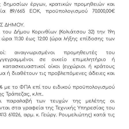
 δημοσίων έργων, κρατικών προμηθειών και
 89/665 ΕΟΚ, προϋπολογισμού 70.000,00€
ΥΣ ΔΗΜΟΥ.
 του Δήμου Κορινθίων (Κολιάτσου 32) την 19η
 ώρα 11:30 έως 12:00 (ώρα λήξης επίδοσης των
οί: αναγνωρισμένοι προμηθευτές του
εγγεγραμμένοι σε οικείο επιμελητήριο ή
κατασκευαστικοί οίκοι (εγχώριοι ή κράτους
ιμα ή διαθέτουν τις προβλεπόμενες άδειες και
% με το ΦΠΑ επί του ειδικού προϋπολογισμού
 Τράπεζας, κ.λπ..
αι παραλαβή των τευχών της μελέτης οι
νται στα γραφεία της Τεχνικής Υπηρεσίας του
13 61026, αρμ. κ. Γεώργ. Ρουμελιώτης) κατά τις