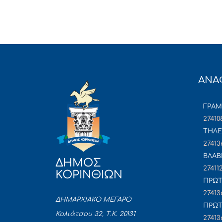
ΑΝΑ
ΓΡΑ
27410
ΤΗΛΕ
27413
ΒΛΑΒ
ΔΗΜΟΣ
27411
ΚΟΡΙΝΘΙΩΝ
ΠΡΩΤ
27413
ΔΗΜΑΡΧΙΑΚΟ ΜΕΓΑΡΟ
ΠΡΩΤ
Κολιάτσου 32, Τ.Κ. 20131
27413