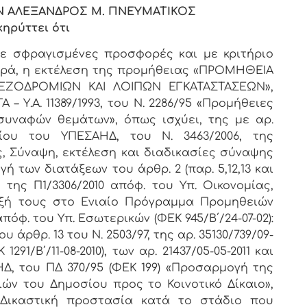
Ν ΑΛΕΞΑΝΔΡΟΣ Μ. ΠΝΕΥΜΑΤΙΚΟΣ
κηρύττει ότι
με σφραγισμένες προσφορές και με κριτήριο
ρά, η εκτέλεση της προμήθειας «ΠΡΟΜΗΘΕΙΑ
ΕΖΟΔΡΟΜΙΩΝ ΚΑΙ ΛΟΙΠΩΝ ΕΓΚΑΤΑΣΤΑΣΕΩΝ»,
– Υ.Α. 11389/1993, του Ν. 2286/95 «Προμήθειες
συναφών θεμάτων», όπως ισχύει, της με αρ.
λίου του ΥΠΕΣΑΗΔ, του Ν. 3463/2006, της
ας, Σύναψη, εκτέλεση και διαδικασίες σύναψης
 των διατάξεων του άρθρ. 2 (παρ. 5,12,13 και
0), της Π1/3306/2010 απόφ. του Υπ. Οικονομίας,
ξή τους στο Ενιαίο Πρόγραμμα Προμηθειών
2 απόφ. του Υπ. Εσωτερικών (ΦΕΚ 945/Β΄/24-07-02):
άρθρ. 13 του Ν. 2503/97, της αρ. 35130/739/09-
291/Β΄/11-08-2010), των αρ. 21437/05-05-2011 και
ΗΔ, του ΠΔ 370/95 (ΦΕΚ 199) «Προσαρμογή της
ών του Δημοσίου προς το Κοινοτικό Δίκαιο»,
7 «Δικαστική προστασία κατά το στάδιο που