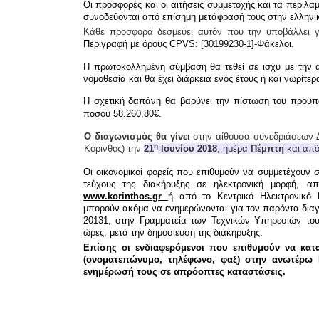
Οι προσφορές και οι αιτήσεις συμμετοχής και τα περιλ
συνοδεύονται από επίσημη μετάφρασή τους στην ελλην
Κάθε προσφορά δεσμεύει αυτόν που την υποβάλλει 
Περιγραφή με όρους CPV
S:
[
30199230-1
]
-
Φάκελοι.
Η πρωτοκολλημένη σύμβαση θα τεθεί σε ισχύ με την 
νομοθεσία και θα έχει διάρκεια ενός έτους ή και νωρίτε
Η σχετική δαπάνη θα βαρύνει την πίστωση του προϋπο
ποσού
58.260,80€.
Ο
διαγωνισμός θα γίνει
στην αίθουσα συνεδριάσεων Δ
η
Κόρινθος) την
21
Ιουνίου
201
8
, ημέρα
Πέμπτη
και απ
Οι οικονομικοί φορείς που επιθυμούν να συμμετέχουν
τεύχους της διακήρυξης σε ηλεκτρονική μορφή, απ
www.
korinthos
.
gr
ή από
το
Κεντρικό Ηλεκτρονικό
μπορούν ακόμα να ενημερώνονται για τον παρόντα διαγ
20131
, στη
ν
Γραμματεία των Τεχνικών Υπηρεσιών του 
ώρες, μετά τη
ν
δημοσίευση της διακήρυξης.
Επίσης ο
ι ενδιαφερόμενοι που επιθυμούν να κατ
(ονοματεπώνυμο, τηλέφωνο, φαξ) στη
ν ανωτέρω
ενημέρωσή τους σε απρόοπτες καταστάσεις.