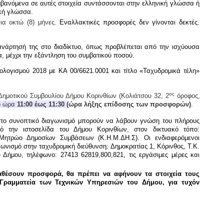
αμβανόμενα σε αυτές στοιχεία συντάσσονται στην
ελληνική
γλώσσα ή
ική γλώσσα.
για
οκτώ (8
) μήνες.
Εναλλακτικές προσφορές δεν γίνονται δεκτές.
ανάρτησή της στο διαδίκτυο, όπως προβλέπεται από την ισχύουσα
ρα, μέχρι την εξάντληση του συμβατικού ποσού.
λογισμού 2018 με ΚΑ 00/6621.0001 και τίτλο «Ταχυδρομικά τέλη»
ος
ημοτικού Συμβουλίου Δήμου Κορινθίων (Κολιάτσου 32, 2
όροφος,
ό ώρα
11
:
0
0 έως 1
1
:
3
0
(ώρα λήξης επίδοσης των προσφορών)
.
 στο συνοπτικό διαγωνισμό μπορούν να λάβουν γνώση του πλήρους
ό την ιστοσελίδα του Δήμου Κορινθίων, στον δικτυακό τόπο:
 Μητρώο Δημοσίων Συμβάσεων (Κ.Η.Μ.ΔΗ.Σ).
Οι ενδιαφερόμενοι
ωνισμό στην ταχυδρομική διεύθυνση: Δημοκρατίας 1, Κόρινθος,
Τ.Κ.
Δήμου, τηλέφωνο: 27413 62819,800,821, τις εργάσιμες μέρες και
αθέσουν προσφορά, θα πρέπει να αφήνουν τα στοιχεία τους
Γραμματεία των Τεχνικών Υπηρεσιών του Δήμου, για τυχόν