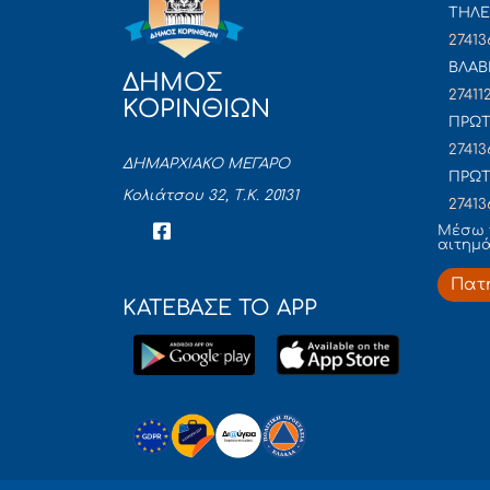
ΤΗΛΕ
27413
ΒΛΑΒ
ΔΗΜΟΣ
27411
ΚΟΡΙΝΘΙΩΝ
ΠΡΩΤ
27413
ΔΗΜΑΡΧΙΑΚΟ ΜΕΓΑΡΟ
ΠΡΩΤ
Κολιάτσου 32, Τ.Κ. 20131
27413
Mέσω 
αιτημ
Πατ
ΚΑΤΕΒΑΣΕ ΤΟ APP