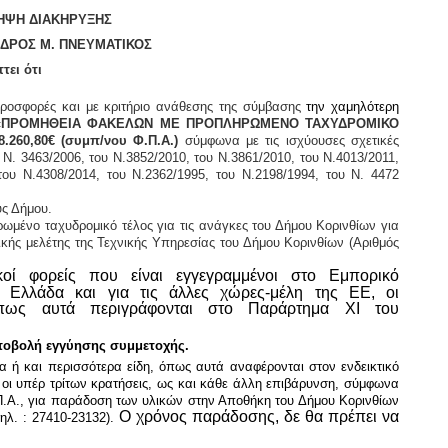
ΗΨΗ ΔΙΑΚΗΡΥΞΗΣ
 Μ. ΠΝΕΥΜΑΤΙΚΟΣ
τι
προσφορές και με κριτήριο ανάθεσης της σύμβασης
τη
ν
χαμηλότερη
«
ΠΡΟΜΗΘΕΙΑ ΦΑΚΕΛΩΝ ΜΕ ΠΡΟΠΛΗΡΩΜΕΝΟ ΤΑΧΥΔΡΟΜΙΚΟ
8.260,80
€
(συμπ/νου Φ.Π.Α.)
σύμφωνα με τις ισχύουσες σχετικές
 Ν. 3463/2006, του Ν.3852/2010, του N.3861/2010, του Ν.
4013/2011,
του
Ν.4308/2014, του Ν.2362/1995, του Ν.2198/1994, του Ν. 4472
υς Δήμου.
μένο ταχυδρομικό τέλος για τις ανάγκες του Δήμου Κορινθίων για
κής μελέτης της Τεχνικής Υπηρεσίας του Δήμου Κορινθίων (Αριθμός
ικοί φορείς που
είναι εγγεγραμμένοι
σ
το
Εμπορικό
ν Ελλάδα και γ
ια τις άλλες χώρες-μέλη της ΕΕ, οι
όπως αυτά περιγράφονται στο Παράρτημα XI του
ποβολή
εγγύ
ησης
συμμετοχής.
 ή και περισσότερα είδη, όπως αυτά αναφέρονται στον ενδεικτικό
 οι υπέρ τρίτων κρατήσεις, ως και κάθε άλλη επιβάρυνση, σύμφωνα
Π.Α., για παράδοση των υλικών στην Αποθήκη του Δήμου Κορινθίων
Ο
χρόνο
ς
παράδοσης, δε θα πρέπει να
τηλ. : 27410-23132).