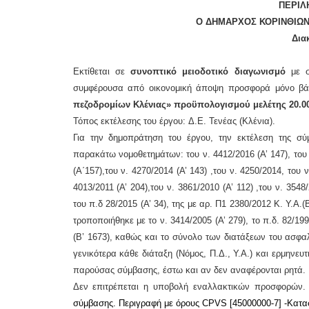
ΠΕΡΙΛ
Ο ΔΗΜΑΡΧΟΣ ΚΟΡΙΝΘΙΩΝ
Δια
Εκτίθεται σε
συνοπτικό μειοδοτικό διαγωνισμό
με σ
συμφέρουσα από οικονομική άποψη προσφορά μόνο βάσε
πεζοδρομίων Κλένιας
»
προϋπολογ
ισμού μελέτης 20.0
Τόπος εκτέλεσης του έργου:
Δ.Ε. Τενέας (Κλένια).
Για την δημοπράτηση του έργου, την εκτέλεση της σύμ
παρακάτω νομοθετημάτων:
τ
ου ν. 4412/2016 (Α’ 147), του
(Α΄157),του ν. 4270/2014 (Α’ 143) ,του ν. 4250/2014, του ν
4013/2011 (Α’ 204),του ν. 3861/2010 (Α’ 112) ,του ν. 3548/
του π.δ 28/2015 (Α’ 34), της με αρ. Π1 2380/2012 Κ. Υ.Α.(
τροποποιήθηκε με το
ν
. 3414/2005 (Α’ 279), το π.δ. 82/19
(Β’ 1673),
καθώς και το σύνολο των διατάξεων του ασφαλι
γενικότερα κάθε διάταξη (Νόμος, Π.Δ., Υ.Α.) και ερμηνευ
παρούσας σύμβασης, έστω και αν δεν αναφέρονται ρητά.
Δεν επιτρέπεται η υποβολή ε
ναλλακτι
κών
προσφορ
ών
σύμβασης.
Περιγραφή με όρους
CPVS
[45000000-7] -Κατα