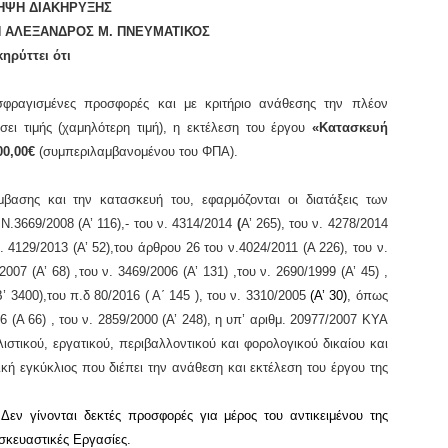
ΗΨΗ ΔΙΑΚΗΡΥΞΗΣ
 ΑΛΕΞΑΝΔΡΟΣ Μ. ΠΝΕΥΜΑΤΙΚΟΣ
κηρύττει ότι
φραγισμένες προσφορές
και με κριτήριο ανάθεσης την
πλέον
ι τιμής (χαμηλότερη τιμή),
η εκτέλεση του έργου
«
Κατασκευή
00,00
€
(
συμπεριλαμβανομένου του ΦΠΑ).
βασης και την κατασκευή του, εφαρμόζονται οι διατάξεις των
 Ν.3669/2008 (Α’ 116),-
τ
ου ν. 4314/2014
(
Α’ 265), του ν. 4278/2014
. 4129/2013 (Α’ 52)
,
του άρθρου 26 του ν.4024/2011 (Α 226), του ν.
2007 (Α’ 68) ,
του ν. 3469/2006 (Α’ 131) ,του ν. 2690/1999 (Α’ 45) ,
Β’ 3400),του π.δ 80/2016 ( Α΄ 145 ), του
ν. 3310/2005
(Α’ 30)
, όπως
96 (Α 66) , του ν. 2859/2000 (Α’ 248), η υπ’ αριθμ. 20977/2007 ΚΥΑ
στικού, εργατικού, περιβαλλοντικού και φορολογικού δικαίου και
τική εγκύκλιος που διέπει την ανάθεση και εκτέλεση του έργου της
.
Δεν γίνονται δεκτές προσφορές για μέρος του αντικειμένου της
σκευαστικές Εργασίες.