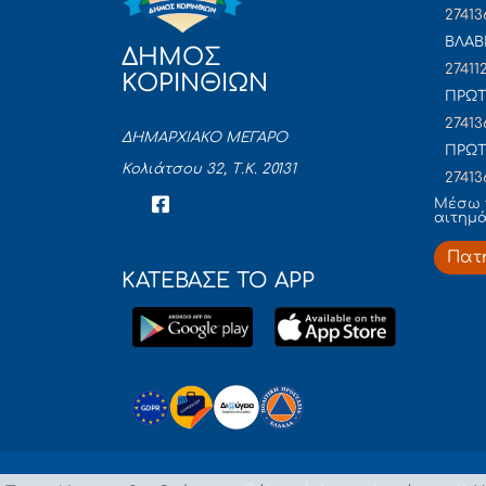
27413
ΒΛΑΒ
ΔΗΜΟΣ
27411
ΚΟΡΙΝΘΙΩΝ
ΠΡΩΤ
27413
ΔΗΜΑΡΧΙΑΚΟ ΜΕΓΑΡΟ
ΠΡΩΤ
Κολιάτσου 32, Τ.Κ. 20131
27413
Mέσω 
αιτημ
Πατ
ΚΑΤΕΒΑΣΕ ΤΟ APP