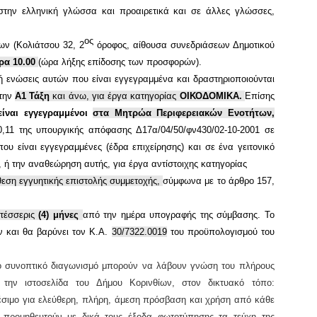
την ελληνική γλώσσα και προαιρετικά και σε άλλες γλώσσες,
ος
ων (Κολιάτσου 32, 2
όροφος, αίθουσα συνεδριάσεων Δημοτικού
ώρα
10.00
(
ώρα λήξης επίδοσης των προσφορών).
 ενώσεις αυτών που είναι εγγεγραμμένα και δραστηριοποιούνται
την
Α1 Τάξη
και άνω, για έργα κατηγορίας
ΟΙΚΟΔΟΜΙΚΑ.
Επίσης
ίναι εγ
γεγραμμένοι
στα Μητρώα
Περιφερειακών Ενοτήτων,
,11 της υπουργικής απόφασης Δ17α/04/50/φν430/02-10-2001 σε
υ είναι εγγεγραμμένες (έδρα επιχείρησης) και σε ένα γειτονικό
ς, ή την αναθεώρηση αυτής, για έργα αντίστοιχης κατηγορίας
θεση εγγυητικής επιστολής συμμετοχής,
σύμφωνα με το άρθρο 157,
τέσσερις
(4) μήνες
από την ημέρα υπογραφής της σύμβασης.
Το
ν και
θα βαρύνει τον Κ.Α.
30/7322.0019
του προϋπολογισμού
του
ο συνοπτικό διαγωνισμό μπορούν να λάβουν γνώση του πλήρους
 την ιστοσελίδα του Δήμου Κορινθίων, στον δικτυακό τόπο:
έσιμο για
ελεύθερη, πλήρη, άμεση πρόσβαση και χρήση από κάθε
α προμηθευτούν με δικά τους έξοδα φωτοτύπησης τα τεύχη της