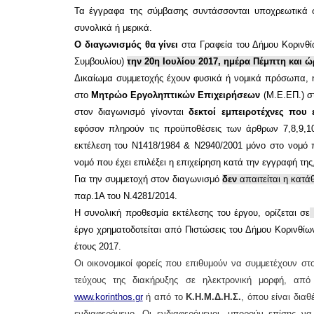
Τα έγγραφα της σύμβασης συντάσσονται υποχρεωτικά σ
συνολικά ή μερικά.
Ο διαγωνισμός θα γίνει
στα Γραφεία του Δήμου Κορινθί
Συμβουλίου)
την
20η Ιουλίου 2017, ημέρα Πέμπτη και 
Δικαίωμα συμμετοχής έχουν φυσικά ή νομικά πρόσωπα, ή
στο
Μητρώο Εργοληπτικών Επιχειρήσεων
(Μ.Ε.ΕΠ.)
σ
στον διαγωνισμό γίνονται
δεκτοί εμπειροτέχνες που ε
εφόσον πληρούν τις προϋποθέσεις των άρθρων 7,8,9,10
εκτέλεση του Ν1418/1984 & Ν2940/2001 μόνο στο νομό πο
νομό που έχει επιλέξει η επιχείρηση κατά την εγγραφή τη
Για την συμμετοχή στον διαγωνισμό
δεν
απαιτείται η κατά
παρ.1Α του Ν.4281/2014.
Η συνολική προθεσμία εκτέλεσης του έργου, ορίζεται σε
έργο χρηματοδοτείται από
Πιστώσεις του Δήμου Κορινθίω
έτους
201
7
.
Οι οικονομικοί φορείς που επιθυμούν
να συμμετέχουν στ
τεύχους της διακήρυξης σε ηλεκτρονική μορφή, από
www.
korinthos
.
gr
ή από το
Κ.Η.Μ.Δ.Η.Σ.
, όπου είναι διαθ
ενδιαφερόμενο
.
Οι ενδιαφερόμενοι, μπορούν επίσης ν