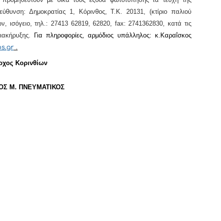
ιεύθυνση: Δημοκρατίας 1, Κόρινθος,
Τ.Κ. 20131
, (
κτίριο παλιού
ν, ισόγειο, τηλ.: 27413 62819, 62820,
fax:
27413
62830, κατά τις
διακήρυξης.
Για πληροφορίες, αρμόδιος υπάλληλος: κ.Καραΐσκος
.
os.gr
ρχος Κορινθίων
Σ Μ. ΠΝΕΥΜΑΤΙΚΟΣ