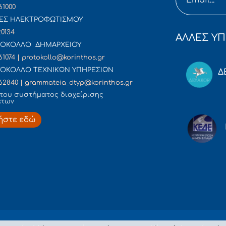
61000
ΕΣ ΗΛΕΚΤΡΟΦΩΤΙΣΜΟΥ
20134
ΑΛΛΕΣ ΥΠ
ΟΚΟΛΛΟ ΔΗΜΑΡΧΕΙΟΥ
61074 | protokollo@korinthos.gr
ΟΚΟΛΛΟ ΤΕΧΝΙΚΩΝ ΥΠΗΡΕΣΙΩΝ
Δ
62840 | grammateia_dtyp@korinthos.gr
του συστήματος διαχείρισης
άτων
ήστε εδώ