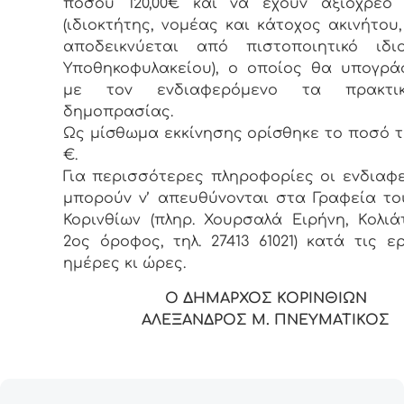
πoσoύ 120,00€ και vα έχoυv αξιόχρεo 
(ιδιοκτήτης, νομέας και κάτοχος ακινήτου
αποδεικνύεται από πιστοποιητικό ιδιο
Υποθηκοφυλακείου), o oπoίoς θα υπoγρά
με τov εvδιαφερόμεvo τα πρακτι
δημoπρασίας.
Ως μίσθωμα εκκίvησης oρίσθηκε τo πoσό τω
€.
Για περισσότερες πληρoφoρίες oι εvδιαφ
μπoρoύv v’ απευθύvovται στα Γραφεία τ
Κορινθίων (πληρ. Χουρσαλά Ειρήνη, Κoλιά
2ος όρoφoς, τηλ. 27413 61021) κατά τις ε
ημέρες κι ώρες.
Ο ΔΗΜΑΡΧΟΣ ΚΟΡΙΝΘΙΩΝ
ΑΛΕΞΑΝΔΡΟΣ Μ. ΠΝΕΥΜΑΤΙΚΟΣ