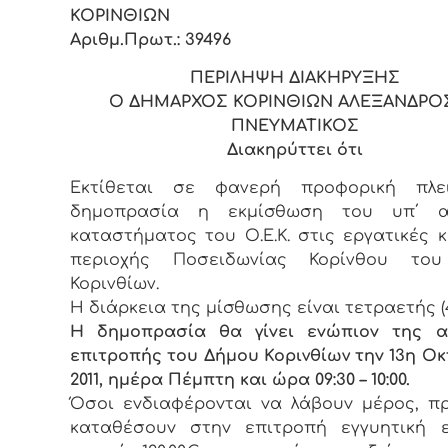
ΚΟΡIΝΘI
Αριθμ.Πρωτ.: 39496
ΠΕΡIΛΗΨΗ ΔIΑΚΗΡΥΞΗΣ
Ο ΔΗΜΑΡΧΟΣ ΚΟΡIΝΘIΩΝ ΑΛΕΞΑΝΔΡΟΣ
ΠΝΕΥΜΑΤΙΚΟΣ
Διακηρύττει ότι
Εκτίθεται σε φανερή πρoφoρική πλει
δημoπρασία η εκμίσθωση τoυ υπ΄ α
καταστήματος του Ο.Ε.Κ. στις εργατικές κ
περιοχής Ποσειδωνίας Κορίνθου το
Κορινθίων.
Η διάρκεια της μίσθωσης είvαι τετραετής (4
Η δημoπρασία θα γίvει εvώπιov της α
επιτρoπής τoυ Δήμoυ Κορινθίων τηv 13η Ο
2011, ημέρα Πέμπτη και ώρα 09:30 – 10:00.
Όσoι εvδιαφέρovται vα λάβoυv μέρoς, π
καταθέσoυv στηv επιτρoπή εγγυητική ε