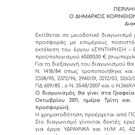
ΠΕΡΙΛΗ
Ο ΔΗΜΑΡΧΟΣ ΚΟΡΙΝΘΙΩ
Δια
Εκτίθεται σε μειοδοτικό διαγωνισμ
προσφοράς με επιμέρους ποσοστό 
εκτέλεση του έργου «ΣΥΝΤΗΡΗΣΗ – Ε
προϋπολογισμού 60.000,00 € {συμπερι
Για τη διεξαγωγή του διαγωνισμού θα
Ν. 1418/84 όπως τροποποιήθηκε και 
2338/95, 2372/96, 2940/01, 3212/03, 3263
ΠΔ 609/85 , ο Ν. 3548/2007 και ο Ν.3669/
Ο διαγωνισμός θα γίνει στα Γραφεία
Οκτωβρίου 2011, ημέρα Τρίτη και
προσφορών}.
Η χρηματοδότηση προέρχεται από Π
Στο διαγωνισμό γίνονται δεκτές εργ
για έργα: ΥΔΡΑΥΛΙΚΑ και Η/Μ Α1, Α