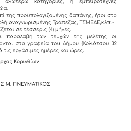
ς ανωτέρω κατηγορίες, ή εμπειροτέχνες
ώα.
πί της προϋπολογιζομένης δαπάνης, ήτοι στο
ολή αναγνωρισμένης Τράπεζας, ΤΣΜΕΔΕ,κ.λπ..-
εται σε τέσσερις (4) μήνες.
αι παραλαβή των τευχών της μελέτης οι
ονται στα γραφεία του Δήμου {Κολιάτσου 32
κατά τις εργάσιμες ημέρες και ώρες.
ρχος Κορινθίων
Σ Μ. ΠΝΕΥΜΑΤΙΚΟΣ