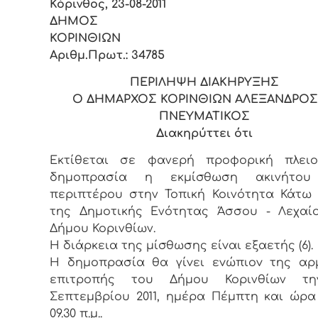
Κόρινθος, 23-08-2011
ΔΗΜΟΣ
ΚΟΡIΝΘI
Αριθμ.Πρωτ.: 34785
ΠΕΡIΛΗΨΗ ΔIΑΚΗΡΥΞΗΣ
Ο ΔΗΜΑΡΧΟΣ ΚΟΡIΝΘIΩΝ ΑΛΕΞΑΝΔΡΟΣ
ΠΝΕΥΜΑΤΙΚΟΣ
Διακηρύττει ότι
Εκτίθεται σε φανερή πρoφoρική πλειo
δημoπρασία η εκμίσθωση ακινήτου
περιπτέρου στην Τοπική Κοινότητα Κάτω
της Δημοτικής Ενότητας Άσσου - Λεχαί
Δήμου Κορινθίων.
Η διάρκεια της μίσθωσης είvαι εξαετής (6).
Η δημoπρασία θα γίvει εvώπιov της αρ
επιτρoπής τoυ Δήμoυ Κορινθίων τη
Σεπτεμβρίου 2011, ημέρα Πέμπτη και ώρα 
09.30 π.μ..