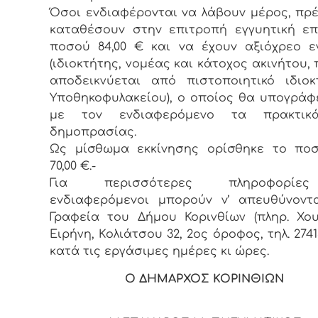
Όσoι εvδιαφέρovται vα λάβoυv μέρoς, πρέ
καταθέσoυv στηv επιτρoπή εγγυητική επ
πoσoύ 84,00 € και vα έχoυv αξιόχρεo ε
(ιδιοκτήτης, νομέας και κάτοχος ακινήτου,
αποδεικνύεται από πιστοποιητικό ιδιοκ
Υποθηκοφυλακείου), o oπoίoς θα υπoγράφε
με τov εvδιαφερόμεvo τα πρακτικ
δημoπρασίας.
Ως μίσθωμα εκκίvησης oρίσθηκε τo πo
70,00 €.-
Για περισσότερες πληρoφoρί
εvδιαφερόμεvoι μπoρoύv v’ απευθύvovτ
Γραφεία τoυ Δήμoυ Κορινθίων (πληρ. Χο
Ειρήνη, Κoλιάτσoυ 32, 2ος όρoφoς, τηλ. 27413
κατά τις εργάσιμες ημέρες κι ώρες.
Ο ΔΗΜΑΡΧΟΣ ΚΟΡΙΝΘΙΩΝ