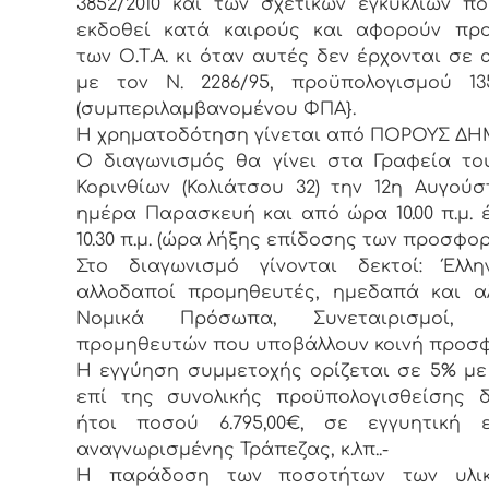
3852/2010 και των σχετικών εγκυκλίων π
εκδοθεί κατά καιρούς και αφορούν προ
των Ο.Τ.Α. κι όταν αυτές δεν έρχονται σε 
με τον Ν. 2286/95, προϋπολογισμού 135
(συμπεριλαμβανομένου ΦΠΑ}.
Η χρηματοδότηση γίνεται από ΠΟΡΟΥΣ ΔΗ
Ο διαγωνισμός θα γίνει στα Γραφεία τ
Κορινθίων (Κολιάτσου 32) την 12η Αυγούστ
ημέρα Παρασκευή και από ώρα 10.00 π.μ.
10.30 π.μ. (ώρα λήξης επίδοσης των προσφορ
Στο διαγωνισμό γίνονται δεκτοί: Έλλη
αλλοδαποί προμηθευτές, ημεδαπά και α
Νομικά Πρόσωπα, Συνεταιρισμοί, 
προμηθευτών που υποβάλλουν κοινή προσ
Η εγγύηση συμμετοχής ορίζεται σε 5% μ
επί της συνολικής προϋπολογισθείσης 
ήτοι ποσού 6.795,00€, σε εγγυητική ε
αναγνωρισμένης Τράπεζας, κ.λπ..-
Η παράδοση των ποσοτήτων των υλι