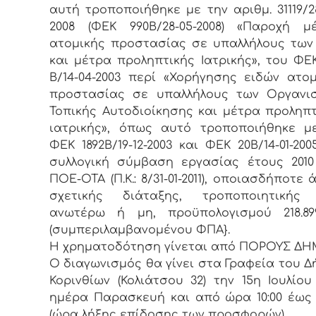
αυτή τροποποιήθηκε με την αριθμ. 31119/2
2008 (ΦΕΚ 990Β/28-05-2008) «Παροχή μ
ατομικής προστασίας σε υπαλλήλους των
και μέτρα προληπτικής Ιατρικής», του ΦΕ
Β/14-04-2003 περί «Χορήγησης ειδών ατομ
προστασίας σε υπαλλήλους των Οργανι
Τοπικής Αυτοδιοίκησης και μέτρα προληπτ
ιατρικής», όπως αυτό τροποποιήθηκε μ
ΦΕΚ 1892Β/19-12-2003 και ΦΕΚ 20Β/14-01-200
συλλογική σύμβαση εργασίας έτους 2010
ΠΟΕ-ΟΤΑ (Π.Κ.: 8/31-01-2011), οποιασδήποτε 
σχετικής διάταξης, τροποποιητικής
ανωτέρω ή μη, προϋπολογισμού 218.899
(συμπεριλαμβανομένου ΦΠΑ}.
Η χρηματοδότηση γίνεται από ΠΟΡΟΥΣ ΔΗ
Ο διαγωνισμός θα γίνει στα Γραφεία του 
Κορινθίων (Κολιάτσου 32) την 15η Ιουλίου 
ημέρα Παρασκευή και από ώρα 10:00 έως 1
(ώρα λήξης επίδοσης των προσφορών).