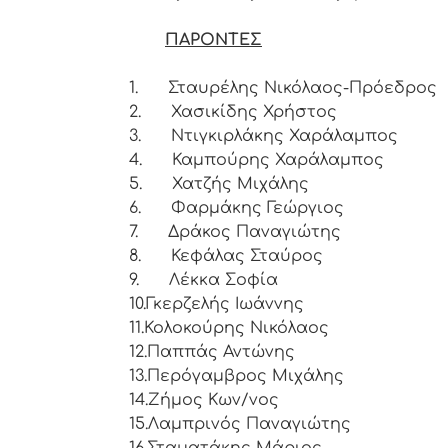
ΠΑΡΟΝΤΕΣ
1.
Σταυρέλης Νικόλαος-Πρόεδρος
2.
Χασικίδης Χρήστος
3.
Ντιγκιρλάκης Χαράλαμπος
4.
Καμπούρης Χαράλαμπος
5.
Χατζής Μιχάλης
6.
Φαρμάκης Γεώργιος
7.
Δράκος Παναγιώτης
8.
Κεφάλας Σταύρος
9.
Λέκκα Σοφία
10.
Γκερζελής Ιωάννης
11.
Κολοκούρης Νικόλαος
12.
Παππάς Αντώνης
13.
Περόγαμβρος Μιχάλης
14.
Ζήμος Κων/νος
15.
Λαμπρινός Παναγιώτης