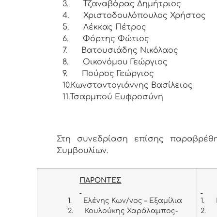
3.
Τζαναβάρας Δημήτριος
4.
Χριστοδουλόπουλος Χρήστος
5.
Λέκκας Πέτρος
6.
Φόρτης Φώτιος
7.
Βατουσιάδης Νικόλαος
8.
Οικονόμου Γεώργιος
9.
Πούρος Γεώργιος
10.
Κωνσταντογιάννης Βασίλειος
11.
Τσαρμπού Ευφροσύνη
Στη συνεδρίαση επίσης παραβρέθη
Συμβουλίων.
ΠΑΡΟΝΤΕΣ
1.
Ελένης Κων/νος – Εξαμίλια
1.
2.
Κουλούκης Χαράλαμπος-
2.