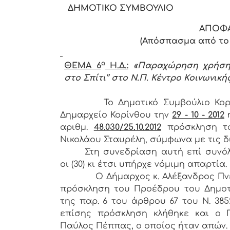
ΔΗΜΟΤΙΚΟ ΣΥΜΒΟΥΛΙΟ
ΑΠΟΦΑ
(Απόσπασμα από το Π
ο
ΘΕΜΑ 6
Η.Δ.:
«Παραχώρηση χρήσης
στο Σπίτι’’ στο Ν.Π. Κέντρο Κοινωνικ
Το Δημοτικό Συμβούλιο Κο
Δημαρχείο Κορίνθου την
29 - 10 - 2012
αριθμ.
48.030/25.10.2012
πρόσκληση τ
Νικολάου Σταυρέλη, σύμφωνα με τις δια
Στη συνεδρίαση αυτή επί συνόλ
οι (30) κι έτσι υπήρχε νόμιμη απαρτία.
Ο Δήμαρχος κ. Αλέξανδρος Πνευμα
πρόσκληση του Προέδρου του Δημοτι
της παρ. 6 του άρθρου 67 του Ν. 385
επίσης πρόσκληση κλήθηκε και ο 
Παύλος Πέππας, ο οποίος ήταν απών.