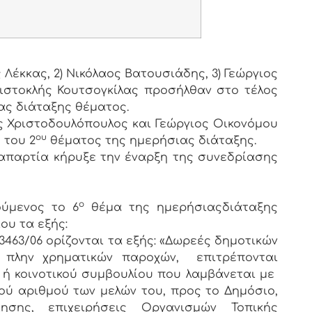
 Λέκκας, 2) Νικόλαος Βατουσιάδης, 3) Γεώργιος
ιστοκλής Κουτσογκίλας προσήλθαν στο τέλος
ας διάταξης θέματος.
ς Χριστοδουλόπουλος και Γεώργιος Οικονόμου
ου
 του 2
θέματος της ημερήσιας διάταξης.
παρτία κήρυξε την έναρξη της συνεδρίασης
ο
ύμενος το 6
θέμα της ημερήσιαςδιάταξης
ου τα εξής:
 3463/06 ορίζονται τα εξής: «Δωρεές δημοτικών
, πλην χρηματικών παροχών, επιτρέπονται
ή κοινοτικού συμβουλίου που λαμβάνεται με
ού αριθμού των μελών του, προς το Δημόσιο,
ησης, επιχειρήσεις Οργανισμών Τοπικής