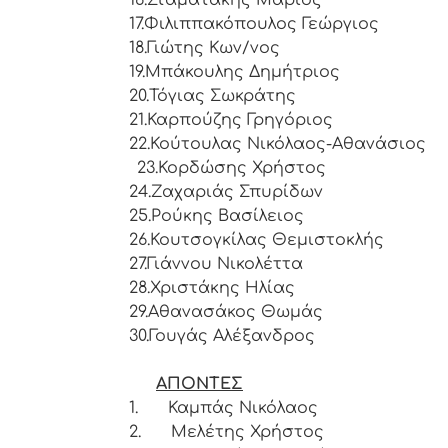
16.
Σταματάκης Μάριος
17.
Φιλιππακόπουλος Γεώργιος
18.
Γιώτης Κων/νος
19.
Μπάκουλης Δημήτριος
20.
Τόγιας Σωκράτης
21.
Καρπούζης Γρηγόριος
22.
Κούτουλας Νικόλαος-Αθανάσιος
23.
Κορδώσης Χρήστος
24.
Ζαχαριάς Σπυρίδων
25.
Ρούκης Βασίλειος
26.
Κουτσογκίλας Θεμιστοκλής
27.
Γιάννου Νικολέττα
28.
Χριστάκης Ηλίας
29.
Αθανασάκος Θωμάς
30.
Γουγάς Αλέξανδρος
ΑΠΟΝΤΕΣ
1.
Καμπάς Νικόλαος
2.
Μελέτης Χρήστος