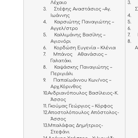
Λέχαιο
3.
3.
Στέφης Αναστάσιος –Αγ.
Ιωάννης
4.
4.
Καρσιώτης Παναγιώτης –
5.
Αγγελ/στρο
6.
5.
Καλλιμάνης Βασίλης –
7.
Αγιονόρι
8.
6.
Κορδώση Ευγενία – Κλένια
Α
7.
Μπάνος Αθανάσιος –
Γαλατάκι
8.
Καψάσκης Παναγιώτης –
Περιγιάλι
9.
Παπαϊωάννου Κων/νος –
Αρχ.Κόρινθος
10.
Ανδριανόπουλος Βασίλειος-K.
Άσσος
11.
Γκούμας Γεώργιος – Κόρφος
12.
Αποστολόπουλος Απόστολος-
Άσσος
13.
Μπαλάφας Δημήτριος-
Στεφάνι