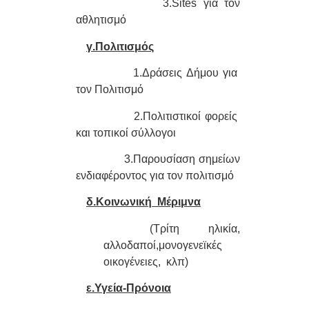
3.Sites για τον
αθλητισμό
γ.Πολιτισμός
1.Δράσεις Δήμου
για
τον Πολιτισμό
2.Πολιτιστικοί
φορείς
και τοπικοί σύλλογοι
3.Παρουσίαση σημείων
ενδιαφέροντος για τον πολιτισμό
δ.Κοινωνική Μέριμνα
(Τρίτη ηλικία,
αλλοδαποί,μονογενεϊκές
οικογένειες, κλπ)
ε.Υγεία-Πρόνοια