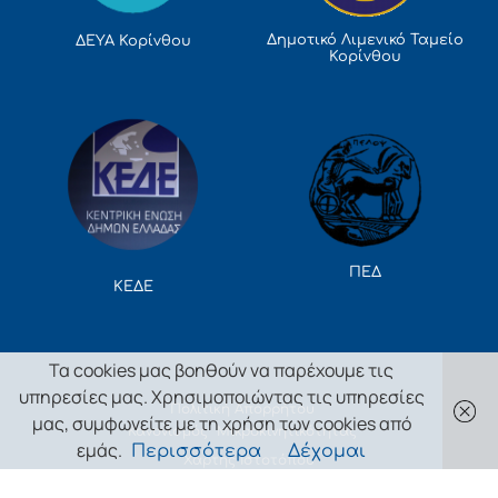
Δημοτικό Λιμενικό Ταμείο
ΔΕΥΑ Κορίνθου
Κορίνθου
ΠΕΔ
ΚΕΔΕ
Τα cookies μας βοηθούν να παρέχουμε τις
υπηρεσίες μας. Χρησιμοποιώντας τις υπηρεσίες
Πολιτική Απορρήτου
μας, συμφωνείτε με τη χρήση των cookies από
Κανονισμός Μικροκινητικότητας
εμάς.
Περισσότερα
Δέχομαι
Χάρτης Ιστοτόπου
2024 EvolutionProjects