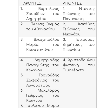
ΠΑΡΟΝΤΕΣ
ΑΠΟΝΤΕΣ
1.
Βορτελίνος
1. Ντόντος
Σπυρίδων του
Γεώργιος του
Δημητρίου
Παναγιώτη
2.
Γκίλλας Θωμάς
2. Κακάβας
του Αθανασίου
Γεώργιος του
Νικολάου
3.
Βλαχοπούλου
3. Τσίτουρας
Μαρία του
Δημήτριος του
Κωνσταντίνου
Γεωργίου
4.
Δημητριάδης
4. Χριστοδούλου
Παναγιώτης του
Φωτεινή του
Κων/νου
Τιμολέοντα
5.
Τρανούδης
Σωφρόνιος του
Αυγουστίνου
6.
Μακγλάρας
Γεώργιος του
Κων/νου
7.
Τσολάκου Μαρία