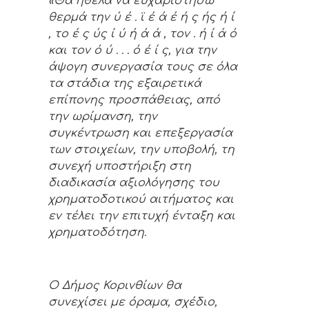
«Θα ήθελα να ευχαριστήσω
θερμά την
ύ
έ
.
ϊ
έ
ά
έ
ή
ς
ής
ή
ί
, το
έ
ς
ύς
ί
ύ
ή
ά
ά
, τον
.
ή
ί
ά
ό
και τον
ό
ύ
.
.
.
ό
έ
ί
ς, για την
άψογη συνεργασία τους σε όλα
τα στάδια της εξαιρετικά
επίπονης προσπάθειας, από
την ωρίμανση, την
συγκέντρωση και επεξεργασία
των στοιχείων, την υποβολή, τη
συνεχή υποστήριξη στη
διαδικασία αξιολόγησης του
χρηματοδοτικού αιτήματος και
εν τέλει την επιτυχή ένταξη και
χρηματοδότηση.
Ο Δήμος Κορινθίων θα
συνεχίσει με όραμα, σχέδιο,