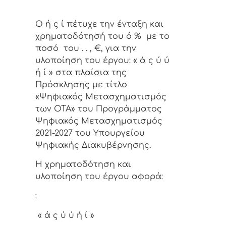
Ο ή ς ί πέτυχε την ένταξη και
χρηματοδότησή του ό % με το
ποσό του . . , €, για την
υλοποίηση του έργου: « ά ς ύ ύ
ή ί » στα πλαίσια της
Πρόσκλησης με τίτλο
«Ψηφιακός Μετασχηματισμός
των ΟΤΑ» του Προγράμματος
Ψηφιακός Μετασχηματισμός
2021-2027 του Υπουργείου
Ψηφιακής Διακυβέρνησης.
Η χρηματοδότηση και
υλοποίηση του έργου αφορά:
:
« ά ς ύ ύ ή ί »