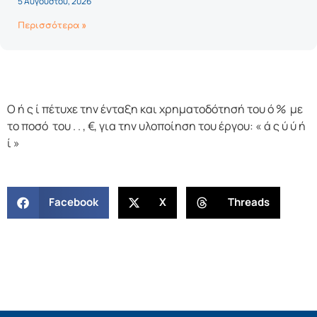
5 Αυγούστου, 2026
Περισσότερα »
Ο ή ς ί πέτυχε την ένταξη και χρηματοδότησή του ό % με
το ποσό του . . , €, για την υλοποίηση του έργου: « ά ς ύ ύ ή
ί »
Facebook
X
Threads