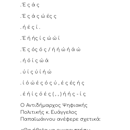
. Έ ς ά ς
. Έ ς ά ς ώ ές ς
. ή έ ς ί .
. Έ ή ής ί ς ώ ώ ί
. Έ ς ός ό ς / ή ή ώ ή ά ώ
. ή ό ί ς ώ ά
. ύ ί ς ύ ί ή ώ
. ί ό ώ έ ς ό ς ύ , έ ς ές ή ς
. έ ή ί ς ό έ ς ( , , ) ή ή ς - ί ς
Ο Αντιδήμαρχος Ψηφιακής
Πολιτικής κ. Ευάγγελος
Παπαϊωάννου ανέφερε σχετικά: