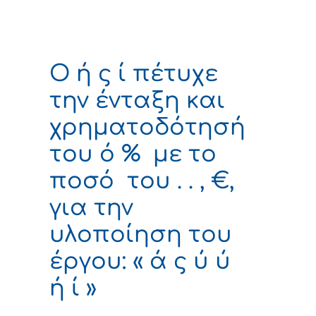
Ο ή ς ί πέτυχε
την ένταξη και
χρηματοδότησή
του ό % με το
ποσό του . . , €,
για την
υλοποίηση του
έργου: « ά ς ύ ύ
ή ί »