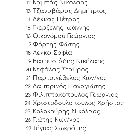
Καμπάς Νικόλαος
Τζαναβάρας Δημήτριος
Λέκκας Πέτρος
Γκερζελής Ιωάννης
Οικονόμου Γεώργιος
Φόρτης Φώτης
Λέκκα Σοφία
Βατουσιάδης Νικόλαος
Κεφάλας Σταύρος
Παρτσινέβελος Κων/νος
Λαμπρινός Παναγιώτης
Φιλιππακόπουλος Γεώργιος
Χριστοδουλόπουλος Χρήστος
Κολοκούρης Νικόλαος
Γιώτης Κων/νος
Τόγιας Σωκράτης