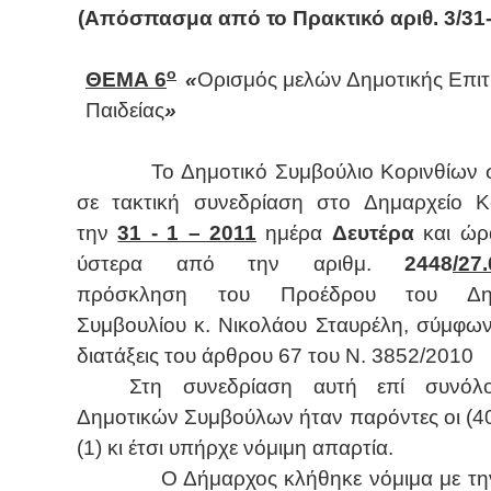
(Απόσπασμα από το Πρακτικό αριθ. 3/31-
ο
ΘΕΜΑ 6
«
Ορισμός μελών Δημοτικής Επι
Παιδείας
»
Το Δημοτικό Συμβούλιο Κορινθίων 
σε τακτική συνεδρίαση στο Δημαρχείο Κ
την
31 - 1 – 2011
ημέρα
Δευτέρα
και ώ
ύστερα από την αριθμ.
2448
/27
πρόσκληση του Προέδρου του Δημ
Συμβουλίου κ. Νικολάου Σταυρέλη, σύμφων
διατάξεις του άρθρου 67 του Ν. 3852/2010
Στη συνεδρίαση αυτή επί συνόλ
Δημοτικών Συμβούλων ήταν παρόντες οι (40
(1) κι έτσι υπήρχε νόμιμη απαρτία.
Ο Δήμαρχος κλήθηκε νόμιμα με την 