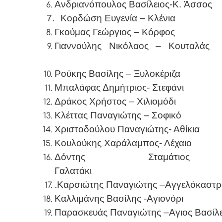
Ανδριανόπουλος Βασίλειος-K. Άσσος
7.
Κορδώση Ευγενία – Κλένια
Γκούμας Γεώργιος – Κόρφος
Γιαννούλης Νικόλαος – Κου
Ρούκης Βασίλης – Ξυλοκέριζα
Μπαλάφας Δημήτριος- Στεφάνι
Δράκος Χρήστος – Χιλιομόδι
Κλέττας Παναγιώτης – Σοφικό
Χριστοδούλου Παναγιώτης- Αθίκια
Κουλούκης Χαράλαμπος- Λέχαιο
Δόντης Σταμάτιο
Γαλατά
.Καρσιώτης Παναγιώτης –Αγγελόκαστ
Καλλιμάνης Βασίλης -Αγιονόρι
Παρασκευάς Παναγιώτης –Αγιος Βασίλε