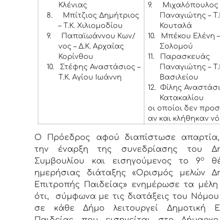
Κλένιας
9.
Μιχαλόπουλος
8.
Μπίτζιος Δημήτριος
Παναγιώτης – Τ.
– Τ.Κ. Χιλιομοδίου
Κουταλά
9.
Παπαϊωάννου Κων/
10.
Μπέκου Ελένη –
νος – Δ.Κ. Αρχαίας
Σολομού
Κορίνθου
11.
Παρασκευάς
10.
Στέφης Αναστάσιος –
Παναγιώτης – Τ.
Τ.Κ. Αγίου Ιωάννη
Βασιλείου
12.
Φίλης Αναστάσιο
Κατακαλίου
οι οποίοι δεν προ
αν και κλήθηκαν νό
Ο Πρόεδρος αφού διαπίστωσε απαρτία,
την έναρξη της συνεδρίασης του Δη
ο
Συμβουλίου και εισηγούμενος το 9
θέ
ημερήσιας διάταξης «Ορισμός μελών Δη
Επιτροπής Παιδείας» ενημέρωσε τα μέλη 
ότι, σύμφωνα με τις διατάξεις του Νόμου
σε κάθε Δήμο λειτουργεί Δημοτική Ε