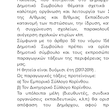
Παιδείας που εισηγείται στο Δήμαρχ
Δημοτικό Συμβούλιο θέματα σχετικά
καλύτερη οργάνωση και λειτουργία των 
της Α/θμιας και Β/θμιας Εκπαίδευσ
κατανομή των πιστώσεων, την ίδρυση, κ
ή συγχώνευση σχολείων, παρακολου
ανέγερση σχολικών κτιρίων κλπ.
Σύμφωνα με το άρθρο 50 του νόμου 156
Δημοτικό Συμβούλιο πρέπει να ορίσ
δημοτικό σύμβουλο και τους εκπροσώπ
παραγωγικών τάξεων της περιφέρειας τ
μας.
Η θητεία είναι δυόμισι έτη (2017-2019) .
Ως παραγωγικές τάξεις προτείνουμε:
α) Τον Εμπορικό Σύλλογο Κορίνθου.
β) Τον Δικηγορικό Σύλλογο Κορίνθου.
Τα υπόλοιπα μέλη (διευθυντές, συνδικα
οργανώσεις εκπαιδευτικών, κ.λ.π.) θα ορι
απόφαση του Δημάρχου, αφού προ