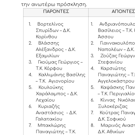
την ανωτέρω πρόσκληση.
ΠΑΡΟΝΤΕΣ
ΑΠΟΝΤΕ
1.
Βορτελίνος
1.
Ανδριανόπουλ
Σπυρίδων – Δ.Κ.
Βασίλειος – Τ.Κ.
Κορίνθου
Άσσου
2.
Βλάσσης
2.
Γιαννακουλόπ
Αλέξανδρος - Δ.Κ.
Ναπολέων – Δ.Κ
Εξαμιλίων
3.
Ζούζας Γεώργιο
3.
Γκούμας Γεώργιος –
Στεφανίου
Τ.Κ. Κόρφου
4.
Καρσιώτης
4.
Καλλιμάνης Βασίλης
Παναγιώτης – Τ.
– Τ.Κ. Αγιονορίου
Αγγελοκάστρου
5.
Κουλούκης
5.
Καψάσκης Παν
Χαράλαμπος – Δ.Κ.
– Τ.Κ. Περιγιαλί
Λεχαίου
6.
Κίννας Νικόλαος
6.
Κυριαζής
Ξυλοκέριζας
Αναστάσιος - Δ.Κ.
7.
Κούτρας Παναγ
Γαλατακίου
Δ.Κ. Σοφικού
7.
Μπακλώρης
8.
Μαρινός Αναστ
Παναγιώτης – Τ.Κ.
Δ.Κ. Αθικίων