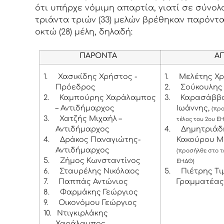
ότι υπήρχε νόμιμη απαρτία, γιατί σε σύνολ
τριάντα τριών (33) μελών βρέθηκαν παρόντα
οκτώ (28) μέλη, δηλαδή:
ΠΑΡΟΝΤΑ
ΑΠΟΝ
1.
Χασικίδης Χρήστος -
1.
Μελέτης Χ
Πρόεδρος
2.
Σούκουλης
2.
Καμπούρης Χαράλαμπος
3.
Καρασάββ
– Αντιδήμαρχος
Ιωάννης,
(πρ
3.
Χατζής Μιχαήλ –
τέλος του 2ου Ε
Αντιδήμαρχος
4.
Δημητριάδ
4.
Δράκος Παναγιώτης-
Κακούρου Μ
Αντιδήμαρχος
(προσήλθε στο τ
5.
Ζήμος Κωνσταντίνος
ΕΗΔΘ)
6.
Σταυρέλης Νικόλαος
5.
Πιέτρης Τι
7.
Παππάς Αντώνιος
Γραμματέας
8.
Φαρμάκης Γεώργιος
9.
Οικονόμου Γεώργιος
10.
Ντιγκιρλάκης
Χαράλαμπος