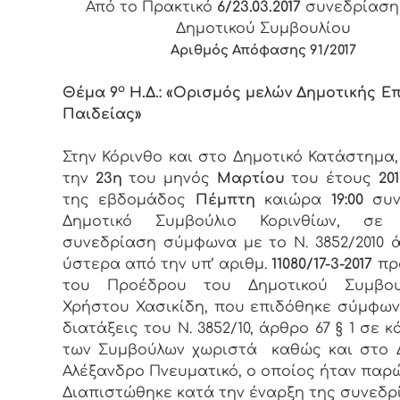
Από το Πρακτικό
6/23.03.2017
συνεδρίαση
Δημοτικού Συμβουλίου
Αριθμός Απόφασης 91/2017
ο
Θέμα 9
Η.Δ.: «Ορισμός μελών Δημοτικής Ε
Παιδείας»
Στην Κόρινθο και στο Δημοτικό Κατάστημα
την
23η
του μηνός
Μαρτίου
του έτους
201
της εβδομάδος
Πέμπτη
καιώρα
19:00
συν
Δημοτικό Συμβούλιο Κορινθίων, σε 
συνεδρίαση σύμφωνα με το Ν. 3852/2010 ά
ύστερα από την υπ’ αριθμ.
11080/17-3-2017
πρ
του Προέδρου του Δημοτικού Συμβου
Χρήστου Χασικίδη, που επιδόθηκε σύμφων
διατάξεις του Ν. 3852/10, άρθρο 67 § 1 σε 
των Συμβούλων χωριστά καθώς και στο 
Αλέξανδρο Πνευματικό, ο οποίος ήταν παρώ
Διαπιστώθηκε κατά την έναρξη της συνεδρ