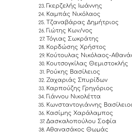
Γκερζελής Ιωάννης
Καμπάς Νικόλαος
Τζαναβάρας Δημήτριος
Γιώτης Κων/νος
Τόγιας Σωκράτης
Κορδώσης Χρήστος
Κούτουλας Νικόλαος-Αθανά
Κουτσογκίλας Θεμιστοκλής
Ρούκης Βασίλειος
Ζαχαριάς Σπυρίδων
Καρπούζης Γρηγόριος
Γιάννου Νικολέττα
Κωνσταντογιάννης Βασίλειο
Κασίμης Χαράλαμπος
Δασκαλοπούλου Σοφία
Αθανασάκος Θωμάς