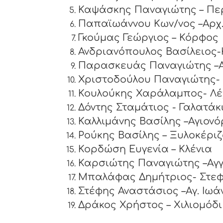
Καψάσκης Παναγιώτης –
Παπαϊωάννου Κων/νος –Αρ
Γκούμας Γεώργιος 
Ανδριανόπουλος Βασίλει
Παρασκευάς Παναγιώτης –Α
Χριστοδούλου Π
Κουλούκης Χαράλαμπος- Λέ
Δόντης Σταμ
Καλλιμάνης Βασίλης –Αγιονό
Ρούκης Βασίλης – Ξυλοκέρι
Κορδώση Ευγενία – Κλένια
Καρσιώτης Παναγιώτης –Αγ
Μπαλάφας Δημήτριος- Στεφ
Στέφης Αναστάσιος –Αγ. Ιωά
Δράκος Χρήστος – Χιλι