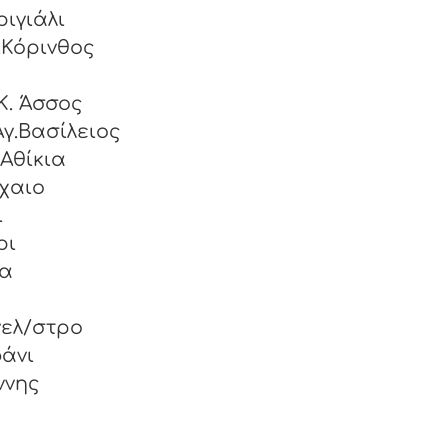
 Περιγιάλι
χ.Κόρινθος
– Κόρφος
ος-K. Άσσος
γ.Βασίλειος
αναγιώτης- Αθίκια
χαιο
άτιος - Γαλατάκι
ρι
ζα
γελ/στρο
άνι
ννης
ομόδι