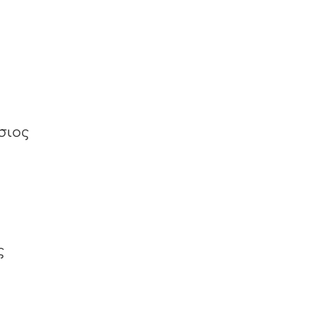
σιος
ς