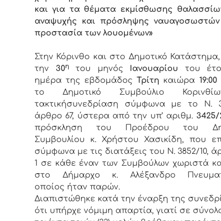
και για τα θέματα εκμίσθωσης θαλασσί
αναψυχής και πρόσληψης ναυαγοσωστών 
προστασία των λουομένων»
Στην Κόρινθο και στο Δημοτικό Κατάστημα
η
την
30
του μηνός
Ιανουαρίου
του έτ
ημέρα της εβδομάδος
Τρίτη
καιώρα
19:00
το Δημοτικό Συμβούλιο Κορινθί
τακτικήσυνεδρίαση σύμφωνα με το Ν. 3
άρθρο 67, ύστερα από την υπ’ αριθμ.
3425/2
πρόσκληση του Προέδρου του Δημ
Συμβουλίου κ. Χρήστου Χασικίδη, που ε
σύμφωνα με τις διατάξεις του Ν. 3852/10, ά
1 σε κάθε έναν των Συμβούλων χωριστά κ
στο Δήμαρχο κ. Αλέξανδρο Πνευμα
οποίος ήταν παρών.
Διαπιστώθηκε κατά την έναρξη της συνεδρ
ότι υπήρχε νόμιμη απαρτία, γιατί σε σύνολ