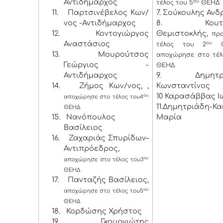
Αντιδήμαρχος
ου
τέλος του 5
ΘΕΗΔ
11.
Παρτσινέβελος Κων/
7. Σούκουλης Ανδ
νος -Αντιδήμαρχος
8. Κουτσο
12.
Κοντογιώργος
Θεμιστοκλής,
πρ
Αναστάσιος
ου
τέλος του 2
Θ
13.
Μουρούτσος
αποχώρησε στο τέλ
Γεώργιος -
ΘΕΗΔ
Αντιδήμαρχος
9. Δημητρό
14.
Ζήμος Κων/νος, ,
Κωνσταντίνος
10 Καρασάββας Ι
ου
αποχώρησε στο τέλος του
4
11.Δημητριάδη-Κ
ΘΕΗΔ
15.
Νανόπουλος
Μαρία
Βασίλειος
16.
Ζαχαριάς Σπυρίδων–
Αντιπρόεδρος,
ου
αποχώρησε στο τέλος του
3
ΘΕΗΔ
17.
Πανταζής Βασίλειος,
ου
αποχώρησε στο τέλος του
5
ΘΕΗΔ
18.
Κορδώσης Χρήστος
19.
Γκουργιώτης