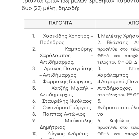
τριάντα τριών (33) μελών βρέθηκαν παρόντα
δύο (22) μέλη, δηλαδή:
ΠΑΡΟΝΤΑ
ΑΠΟΝ
1.
Χασικίδης Χρήστος –
1
.
Μελέτης Χρήστ
Πρόεδρος
2. Βλάσσης Δη
2.
Καμπούρης
προσήλθε στο τέλ
Χαράλαμπος –
ΘΕΗΔ και αποχώ
Αντιδήμαρχος,
ου
τέλος του 5
ΘΕΗΔ
3.
Δράκος Παναγιώτης
3. Ντιγκι
– Αντιδήμαρχος
Χαράλαμπος
4.
Φαρμάκης Γεώργιος,
4.ΛαμπρινόςΠαν
5.
Χατζής Μιχαήλ –
Αντιδήμαρχος
Αντιδήμαρχος
ου
στο τέλος του 1
ΘΕ
6.
Σταυρέλης Νικόλαος
5. Λύ
7.
Οικονόμου Γεώργιος
Ανδρουτσοπούλ
8.
Παππάς Αντώνιος
να
9.
Μπάκουλης
6. Κεφάλας Σ
Δημήτριος
προσήλθε στο τέλ
10.
Ζώγκος Ανδρέας –
ΘΕΗΔ και αποχώ