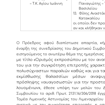
– Τ.Κ. Αγίου Ιωάννη
Παναγιώτης – Τ
Βασιλείου
13.
Φίλης Αναστάσι
Κατακαλίου
οι οποίοι δεν πρ
αν και κλήθηκαν 
Ο Πρόεδρος αφού διαπίστωσε απαρτία, κή
έναρξη της συνεδρίασης του Δημοτικού Συμβο
εισηγούμενος το ανωτέρω θέμα της ημερήσιας
με τίτλο
Ορισμός εκπροσώπου με τον ανα
«
του για την συγκρότηση επιτροπής χαρακ
πολυσύχναστων παραλιών καθώς και για τ
εκμίσθωσης θαλασσίων μέσων αναψυ
πρόσληψης ναυαγοσωστών για την προστ
λουομένων»,
έθεσε υπόψη των μελών του Δ
Συμβουλίου το αριθ. Πρωτ. 2131.16/306/2018 έγ
Τομέα Λιμενικής Αστυνομίας του Λιμεναρχείου
σχετικά με την συγκρότηση επιτροπής, η οπο