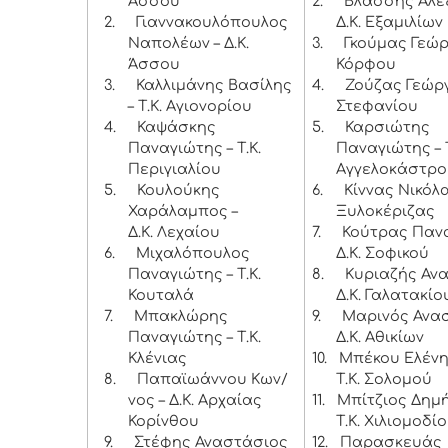
Άσσου
2.
Βλάσσης Αλέ
2.
Γιαννακουλόπουλος
Δ.Κ. Εξαμιλίων
Ναπολέων – Δ.Κ.
3.
Γκούμας Γεώργ
Άσσου
Κόρφου
3.
Καλλιμάνης Βασίλης
4.
Ζούζας Γεώργι
– Τ.Κ. Αγιονορίου
Στεφανίου
4.
Καψάσκης
5.
Καρσιώτης
Παναγιώτης – Τ.Κ.
Παναγιώτης – Τ
Περιγιαλίου
Αγγελοκάστρο
5.
Κουλούκης
6.
Κίννας Νικόλα
Χαράλαμπος –
Ξυλοκέριζας
Δ.Κ. Λεχαίου
7.
Κούτρας Πανα
6.
Μιχαλόπουλος
Δ.Κ. Σοφικού
Παναγιώτης – Τ.Κ.
8.
Κυριαζής Ανα
Κουταλά
Δ.Κ. Γαλατακίο
7.
Μπακλώρης
9.
Μαρινός Ανασ
Παναγιώτης – Τ.Κ.
Δ.Κ. Αθικίων
Κλένιας
10.
Μπέκου Ελένη
8.
Παπαϊωάννου Κων/
Τ.Κ. Σολομού
νος – Δ.Κ. Αρχαίας
11.
Μπίτζιος Δημή
Κορίνθου
Τ.Κ. Χιλιομοδί
9.
Στέφης Αναστάσιος
12.
Παρασκευάς